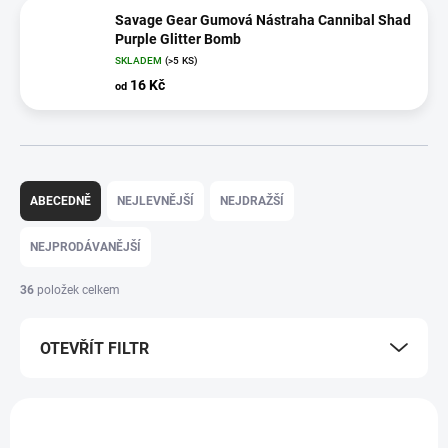
Savage Gear Gumová Nástraha Cannibal Shad
Purple Glitter Bomb
SKLADEM
(>5 KS)
16 Kč
od
Ř
a
ABECEDNĚ
NEJLEVNĚJŠÍ
NEJDRAŽŠÍ
z
e
NEJPRODÁVANĚJŠÍ
n
í
36
položek celkem
p
r
OTEVŘÍT FILTR
o
d
u
V
k
ý
t
NPG011