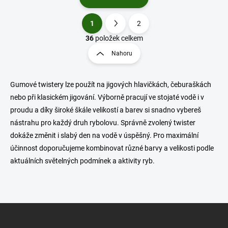
1
2
O
S
v
t
36
položek celkem
l
r
Nahoru
á
á
d
n
a
k
c
Gumové twistery lze použít na jigových hlavičkách, čeburaškách
o
í
nebo při klasickém jigování. Výborně pracují ve stojaté vodě i v
p
v
proudu a díky široké škále velikostí a barev si snadno vybereš
r
á
nástrahu pro každý druh rybolovu. Správně zvolený twister
v
n
k
dokáže změnit i slabý den na vodě v úspěšný. Pro maximální
í
y
účinnost doporučujeme kombinovat různé barvy a velikosti podle
v
aktuálních světelných podmínek a aktivity ryb.
ý
p
i
s
u
Z
á