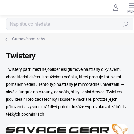
Přejít
na
obsah
Hledat
Gumové nástrahy
Twistery
Twistery patří mezi nejoblíbenější gumové nástrahy díky svému
charakteristickému kroužícímu ocásku, který pracuje i při velmi
pomalém vedení. Tento typ nástrahy je mimořádně univerzální –
skvěle funguje na okouny, candáty, štiky i další dravce. Twistery
jsou ideální pro začátečníky i zkušené vláčkaře, protože jejich
přirozený a vysoce dráždivý pohyb dokáže vyprovokovat záběr i v
těžkých podmínkách.