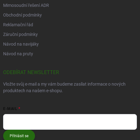
Mimosoudní řešení ADR
Obchodní podmínky
Reklamační řád
Záruční podmínky
Návod na navijáky
Návod na pruty
ODEBÍRAT NEWSLETTER
Vložte svůj e-mail a my vám budeme zasílat informace o nových
produktech na našem e-shopu.
E-MAIL
Přihlásit se