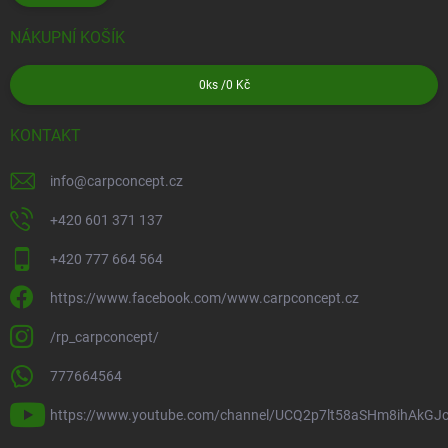
NÁKUPNÍ KOŠÍK
0
ks /
0 Kč
KONTAKT
info
@
carpconcept.cz
+420 601 371 137
+420 777 664 564
https://www.facebook.com/www.carpconcept.cz
/rp_carpconcept/
777664564
https://www.youtube.com/channel/UCQ2p7lt58aSHm8ihAkGJ