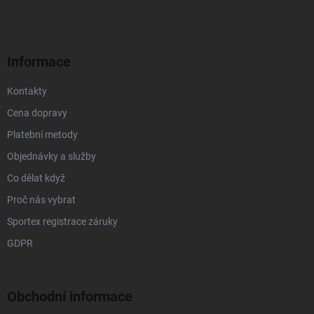
p
a
t
í
Informace
Kontakty
Cena dopravy
Platební metody
Objednávky a služby
Co dělat když
Proč nás vybrat
Sportex registrace záruky
GDPR
Obchodní informace