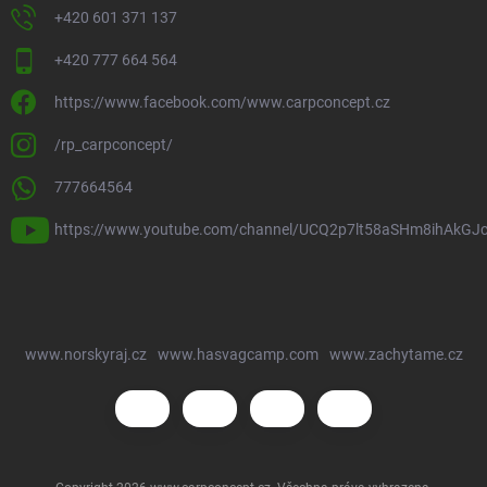
+420 601 371 137
+420 777 664 564
https://www.facebook.com/www.carpconcept.cz
/rp_carpconcept/
777664564
https://www.youtube.com/channel/UCQ2p7lt58aSHm8ihAkGJ
www.norskyraj.cz
www.hasvagcamp.com
www.zachytame.cz