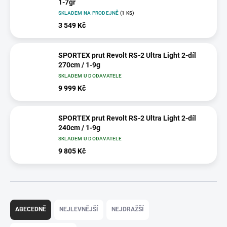
1-7gr
SKLADEM NA PRODEJNĚ
(1 KS)
3 549 Kč
SPORTEX prut Revolt RS-2 Ultra Light 2-díl
270cm / 1-9g
SKLADEM U DODAVATELE
9 999 Kč
SPORTEX prut Revolt RS-2 Ultra Light 2-díl
240cm / 1-9g
SKLADEM U DODAVATELE
9 805 Kč
Ř
a
ABECEDNĚ
NEJLEVNĚJŠÍ
NEJDRAŽŠÍ
z