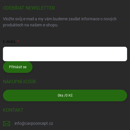
ODEBÍRAT NEWSLETTER
Vložte svůj e-mail a my vám budeme zasílat informace o nových
produktech na našem e-shopu.
E-MAIL
Přihlásit se
NÁKUPNÍ KOŠÍK
0
ks /
0 Kč
KONTAKT
info
@
carpconcept.cz