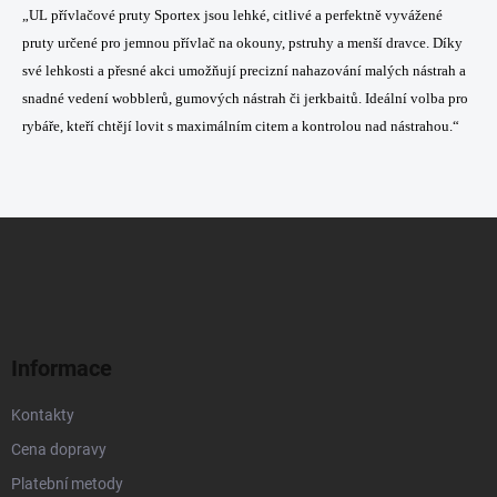
l
„UL přívlačové pruty Sportex jsou lehké, citlivé a perfektně vyvážené
á
pruty určené pro jemnou přívlač na okouny, pstruhy a menší dravce. Díky
d
a
své lehkosti a přesné akci umožňují precizní nahazování malých nástrah a
c
snadné vedení wobblerů, gumových nástrah či jerkbaitů. Ideální volba pro
í
rybáře, kteří chtějí lovit s maximálním citem a kontrolou nad nástrahou.“
p
r
v
k
y
Z
v
á
ý
p
p
a
i
t
s
u
í
Informace
Kontakty
Cena dopravy
Platební metody