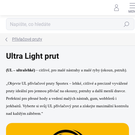
Přejít
na
obsah
Hledat
Přívlačové pruty
Ultra Light prut
(UL – ultralehké)
– citlivé, pro malé nástrahy a malé ryby (okoun, pstruh).
„Objevte UL přívlačové pruty Sportex – lehké, citlivé a precizně vyvážené
pruty ideální pro jemnou přívlač na okouny, pstruhy a další menší dravce.
Perfektní pro přesné hody a vedení malých nástrah, gum, wobblerů i
jerkbaitů. Vyberte si svůj UL přívlačový prut a získejte maximální kontrolu
nad každým záběrem.“