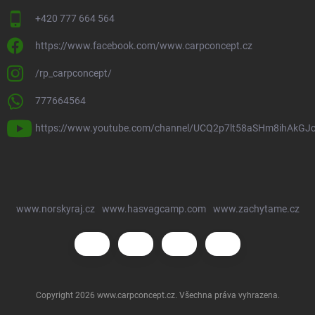
+420 777 664 564
https://www.facebook.com/www.carpconcept.cz
/rp_carpconcept/
777664564
https://www.youtube.com/channel/UCQ2p7lt58aSHm8ihAkGJ
www.norskyraj.cz
www.hasvagcamp.com
www.zachytame.cz
Copyright 2026
www.carpconcept.cz
. Všechna práva vyhrazena.