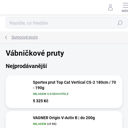
Přejít
na
obsah
Hledat
Sumcové pruty
Vábničkové pruty
Nejprodávanější
Sportex prut Top Cat Vertical CS-2 180cm / 70
- 190g
SKLADEM U DODAVATELE
5 325 Kč
VAGNER Origin V-Activ B | do 200g
SKLADEM
(>5 KS)