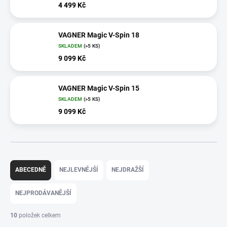
4 499 Kč
VAGNER Magic V-Spin 18
SKLADEM
(>5 KS)
9 099 Kč
VAGNER Magic V-Spin 15
SKLADEM
(>5 KS)
9 099 Kč
Ř
a
ABECEDNĚ
NEJLEVNĚJŠÍ
NEJDRAŽŠÍ
z
e
NEJPRODÁVANĚJŠÍ
n
í
10
položek celkem
p