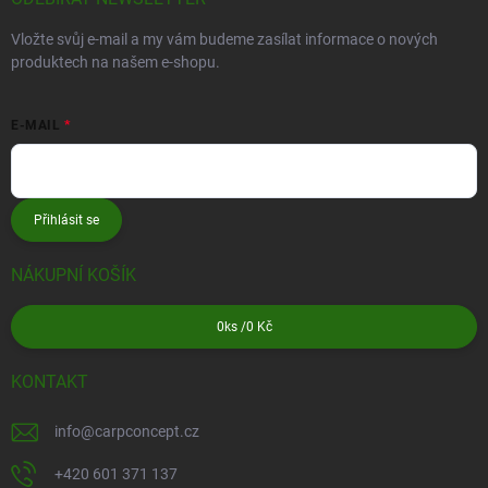
Vložte svůj e-mail a my vám budeme zasílat informace o nových
produktech na našem e-shopu.
E-MAIL
Přihlásit se
NÁKUPNÍ KOŠÍK
0
ks /
0 Kč
KONTAKT
info
@
carpconcept.cz
+420 601 371 137