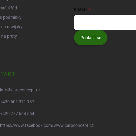
mační řád
E-MAIL
ní podmínky
na navijáky
 na pruty
Přihlásit se
TAKT
info
@
carpconcept.cz
+420 601 371 137
+420 777 664 564
https://www.facebook.com/www.carpconcept.cz