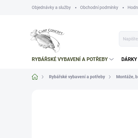
Přejít
Objednávky a služby
Obchodní podmínky
Hodn
na
obsah
RYBÁŘSKÉ VYBAVENÍ A POTŘEBY
DÁRKY
Domů
Rybářské vybavení a potřeby
Montáže, b
Neohodnoceno
Podrobnosti hodnoce