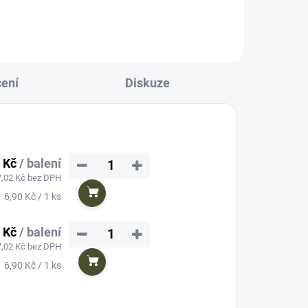
ení
Diskuze
 Kč
/ balení
−
+
7,02 Kč bez DPH
Měrná
6,90 Kč / 1 ks
Do košíku
cena:
 Kč
/ balení
−
+
7,02 Kč bez DPH
Měrná
6,90 Kč / 1 ks
Do košíku
cena: