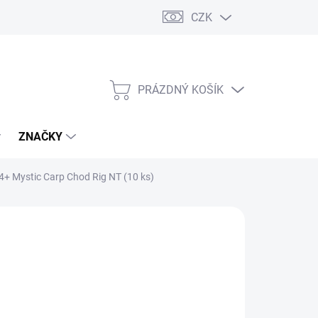
CZK
PRÁZDNÝ KOŠÍK
NÁKUPNÍ
KOŠÍK
ZNAČKY
+ Mystic Carp Chod Rig NT (10 ks)
 balení