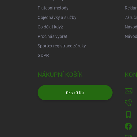
Platební metody
Rekla
Objednávky a služby
Záruč
Co dělat když
Návod 
Proč nás vybrat
Návod
Sportex registrace záruky
GDPR
NÁKUPNÍ KOŠÍK
KON
0
ks /
0 Kč