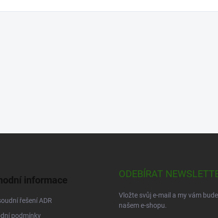
ODEBÍRAT NEWSLETT
odní informace
Vložte svůj e-mail a my vám bud
oudní řešení ADR
našem e-shopu.
dní podmínky