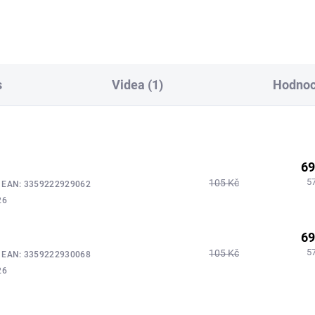
s
Videa (1)
Hodnoc
69
5
105 Kč
6
EAN:
3359222929062
26
69
5
105 Kč
8
EAN:
3359222930068
26