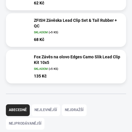
62 Kč
ZFISH Závěska Lead Clip Set & Tail Rubber +
QC
SKLADEM
(>5 KS)
68 Kč
Fox Závěs na olovo Edges Camo Slik Lead Clip
Kit 10x5
SKLADEM
(>5 KS)
135 Kč
Ř
a
ABECEDNĚ
NEJLEVNĚJŠÍ
NEJDRAŽŠÍ
z
e
NEJPRODÁVANĚJŠÍ
n