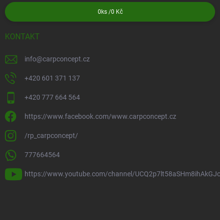
0
ks /
0 Kč
KONTAKT
info
@
carpconcept.cz
+420 601 371 137
+420 777 664 564
https://www.facebook.com/www.carpconcept.cz
/rp_carpconcept/
777664564
https://www.youtube.com/channel/UCQ2p7lt58aSHm8ihAkGJ