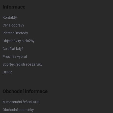
ý
í
p
Informace
i
s
Kontakty
u
Cena dopravy
Platební metody
Objednávky a služby
Co dělat když
Proč nás vybrat
Sportex registrace záruky
GDPR
Obchodní informace
Mimosoudní řešení ADR
Obchodní podmínky