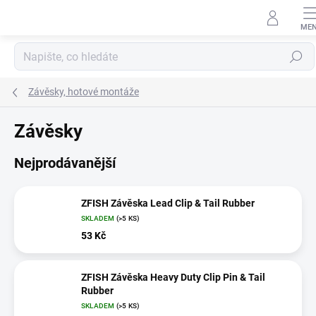
Přejít
na
obsah
Hledat
Závěsky, hotové montáže
Závěsky
Nejprodávanější
ZFISH Závěska Lead Clip & Tail Rubber
SKLADEM
(>5 KS)
53 Kč
ZFISH Závěska Heavy Duty Clip Pin & Tail
Rubber
SKLADEM
(>5 KS)