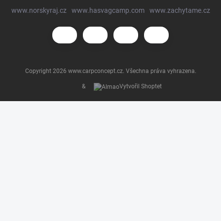
www.norskyraj.cz
www.hasvagcamp.com
www.zachytame.cz
Copyright 2026
www.carpconcept.cz
. Všechna práva vyhrazena.
&
Vytvořil Shoptet