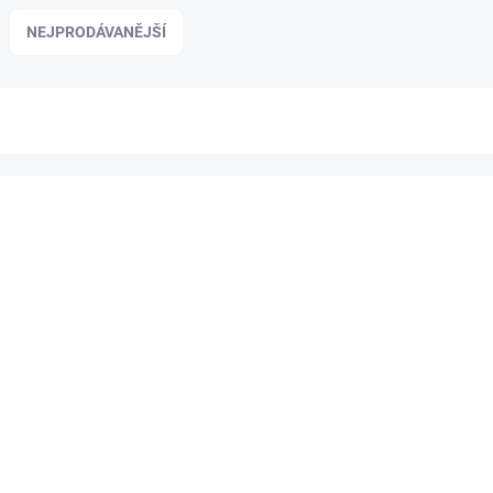
NEJPRODÁVANĚJŠÍ
JI-482890