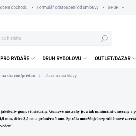
ocení obchodu
Formulář odstoupení od smlouvy
GPSR
Hledat
 PRO RYBÁŘE
DRUH RYBOLOVU
OUTLET/BAZAR
 na dravce/přívlač
Zavrtávací hlavy
do jakékoliv gumové nástrahy. Gumové nástrahy jsou tak minimálně omezeny v p
 0,9 mm
,
délce 3,5 cm
a
průměru 5 mm
. Spirála umožňuje bezproblémové zavrtá
ovedení.