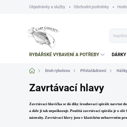
Přejít
Objednávky a služby
Obchodní podmínky
Hodn
na
obsah
RYBÁŘSKÉ VYBAVENÍ A POTŘEBY
DÁRKY
Domů
Druh rybolovu
Přívlač&dravci
Háčky
Zavrtávací hlavy
Zavrtávací hlavička se dá díky šroubovací spirále navrtat 
a dále jí tak nepoškozuje. Použitá zavrtávací spirála je o
síle
nástrahy. Zavrtávací hlavy jsou v klasickém nebarevném pr