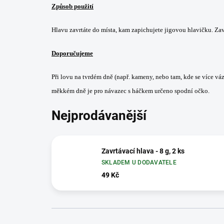
Způsob použití
Hlavu zavrtáte do místa, kam zapichujete jigovou hlavičku. Zav
Doporučujeme
Při lovu na tvrdém dně (např. kameny, nebo tam, kde se více vá
měkkém dně je pro návazec s háčkem určeno spodní očko.
Nejprodávanější
Zavrtávací hlava - 8 g, 2 ks
SKLADEM U DODAVATELE
49 Kč
Ř