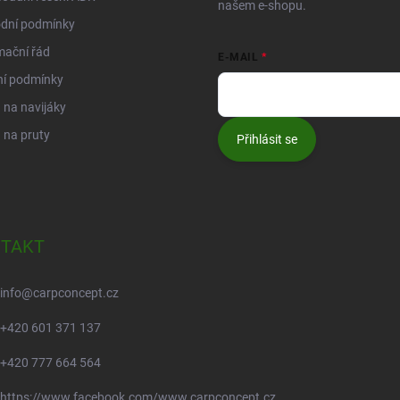
našem e-shopu.
dní podmínky
mační řád
E-MAIL
ní podmínky
na navijáky
 na pruty
Přihlásit se
TAKT
info
@
carpconcept.cz
+420 601 371 137
+420 777 664 564
https://www.facebook.com/www.carpconcept.cz