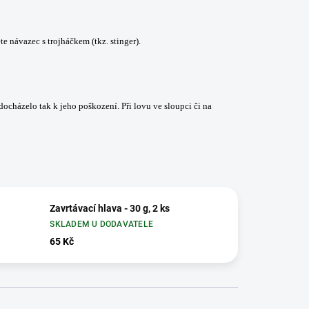
e návazec s trojháčkem (tkz. stinger).
ocházelo tak k jeho poškození. Při lovu ve sloupci či na
Zavrtávací hlava - 30 g, 2 ks
SKLADEM U DODAVATELE
65 Kč