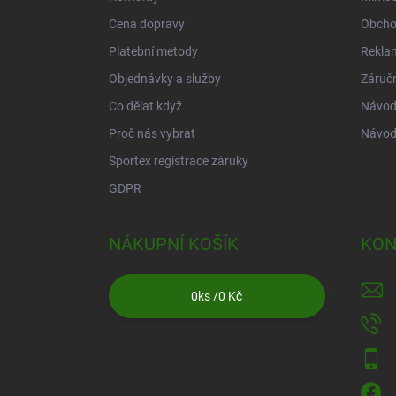
Cena dopravy
Obcho
Platební metody
Rekla
Objednávky a služby
Záruč
Co dělat když
Návod 
Proč nás vybrat
Návod
Sportex registrace záruky
GDPR
NÁKUPNÍ KOŠÍK
KON
0
ks /
0 Kč