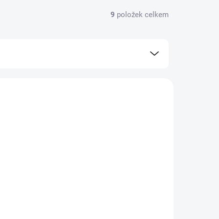
9
položek celkem
JI-482883