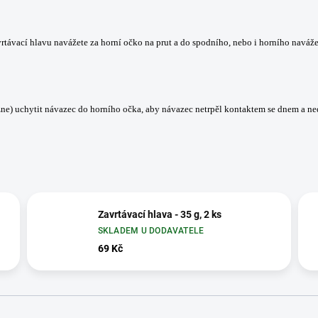
rtávací hlavu navážete za horní očko na prut a do spodního, nebo i horního navážet
zne) uchytit návazec do horního očka, aby návazec netrpěl kontaktem se dnem a ned
Zavrtávací hlava - 35 g, 2 ks
SKLADEM U DODAVATELE
69 Kč