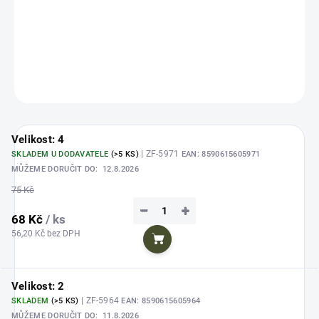
Hotové kaprové návazce s měkkou šňůrkou a superostrým
háčkem Curve Shank.
DETAILNÍ INFORMACE
ZEPTAT SE
HLÍDAT
Uložit
Velikost: 4
| ZF-5971
SKLADEM U DODAVATELE
(>5 KS)
EAN:
8590615605971
MŮŽEME DORUČIT DO:
12.8.2026
75 Kč
−
+
68 Kč
/ ks
56,20 Kč bez DPH
Do košíku
Velikost: 2
| ZF-5964
SKLADEM
(>5 KS)
EAN:
8590615605964
MŮŽEME DORUČIT DO:
11.8.2026