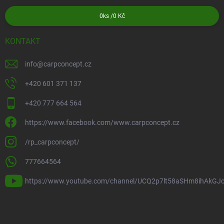
0
ks /
0 Kč
KONTAKT
info
@
carpconcept.cz
+420 601 371 137
+420 777 664 564
https://www.facebook.com/www.carpconcept.cz
/rp_carpconcept/
777664564
https://www.youtube.com/channel/UCQ2p7lt58aSHm8ihAkGJ