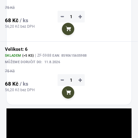
75 Kč
−
+
68 Kč
/ ks
56,20 Kč bez DPH
Do košíku
Velikost: 6
| ZF-5988
SKLADEM
(>5 KS)
EAN:
8590615605988
MŮŽEME DORUČIT DO:
11.8.2026
75 Kč
−
+
68 Kč
/ ks
56,20 Kč bez DPH
Do košíku