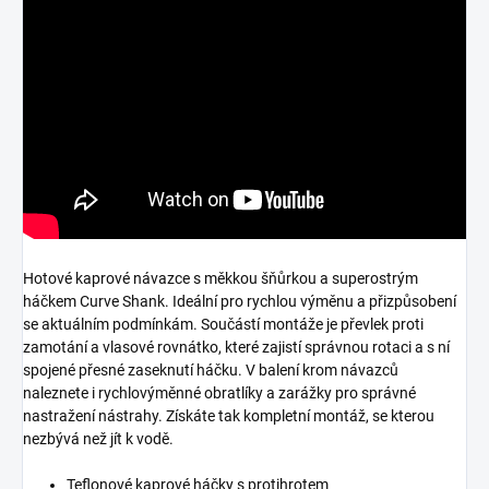
Hotové kaprové návazce s měkkou šňůrkou a superostrým
háčkem Curve Shank. Ideální pro rychlou výměnu a přizpůsobení
se aktuálním podmínkám. Součástí montáže je převlek proti
zamotání a vlasové rovnátko, které zajistí správnou rotaci a s ní
spojené přesné zaseknutí háčku. V balení krom návazců
naleznete i rychlovýměnné obratlíky a zarážky pro správné
nastražení nástrahy. Získáte tak kompletní montáž, se kterou
nezbývá než jít k vodě.
Teflonové kaprové háčky s protihrotem