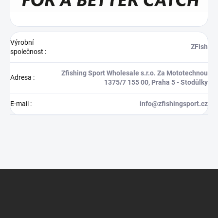
Výrobní
ZFish
společnost
:
Zfishing Sport Wholesale s.r.o. Za Mototechnou
Adresa
:
1375/7 155 00, Praha 5 - Stodůlky
E-mail
:
info@zfishingsport.cz
Z
á
p
a
t