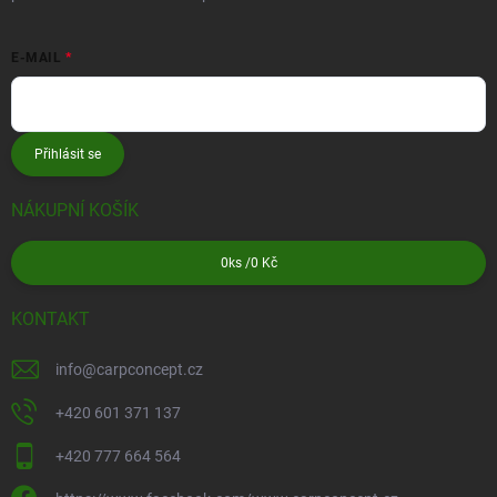
E-MAIL
Přihlásit se
NÁKUPNÍ KOŠÍK
0
ks /
0 Kč
KONTAKT
info
@
carpconcept.cz
+420 601 371 137
+420 777 664 564