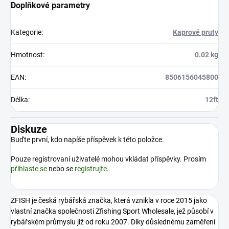
Doplňkové parametry
Kategorie
:
Kaprové pruty
Hmotnost
:
0.02 kg
EAN
:
8506156045800
Délka
:
12ft
Diskuze
Buďte první, kdo napíše příspěvek k této položce.
Pouze registrovaní uživatelé mohou vkládat příspěvky. Prosím
přihlaste se
nebo se
registrujte
.
ZFISH je česká rybářská značka, která vznikla v roce 2015 jako
vlastní značka společnosti Zfishing Sport Wholesale, jež působí v
rybářském průmyslu již od roku 2007. Díky důslednému zaměření