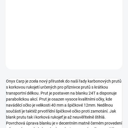
12.8.2026
MOŽNOSTI
DORUČENÍ
−
+
Přidat do košíku
DETAILNÍ INFORMACE
ZEPTAT SE
HLÍDAT
Uložit
Onyx Carp je zcela nový přírustek do naší řady karbonových prutů
s korkovou rukojetí určených pro příznivce prutů s krátkou
transportní délkou. Prut je postaven na blanku 24T a disponuje
parabolickou akcí. Prut je osazen vysoce kvalitními očky, kde
naváděcí očko je velikosti 40 mm a špičkové 12mm. Nedílnou
součástí je taktéž prvotřídní špičkové očko proti zamotání. Jak
blank prutu tak i korková rukojeť je až neuvěřitelně štíhlá.
Povrchová úprava blanku je v decentním matně černém provedení