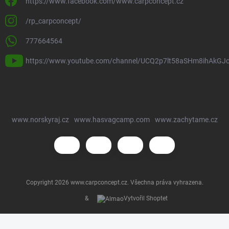
https://www.facebook.com/www.carpconcept.cz
/rp_carpconcept/
777664564
https://www.youtube.com/channel/UCQ2p7lt58aSHm8ihAkGJ
www.norskyraj.cz
www.hasvagcamp.com
www.zachytame.cz
Copyright 2026
www.carpconcept.cz
. Všechna práva vyhrazena.
&
Vytvořil Shoptet