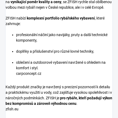
na
vynikající poměr kvality a ceny
, se ZFISH rychle stal oblíbenou
volbou mezi rybáři nejen v České republice, ale i v celé Evropě.
ZFISH nabízí
komplexní portfolio rybářského vybavení
, které
zahrnuje:
profesionální náčiní jako navijáky, pruty a další technické
komponenty,
doplňky a příslušenství pro různé lovné techniky,
oblečení a outdoorové vybavení navržené s ohledem na
komfort i styl.
carpconcept.cz
Každý produkt značky je navržený s precizní pozorností k detailu
a praktickému využití u vody, což zajišťuje vysokou spolehlivost i v
náročných podmínkách. ZFISH je
pro rybáře, kteří požadují výkon
bez kompromisů a zároveň výhodnou cenu
.
zfish.eu