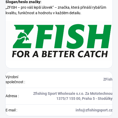
Slogan/heslo značky:
„ZFISH – pro váš lepší úlovek“ – značka, která přináší rybářům
kvalitu, funkčnost a hodnotu v každém detailu.
Výrobní
ZFish
společnost
:
Zfishing Sport Wholesale s.r.o. Za Mototechnou
Adresa
:
1375/7 155 00, Praha 5 - Stodůlky
E-mail
:
info@zfishingsport.cz