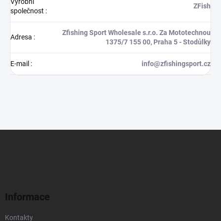
Výrobní
ZFish
společnost
:
Zfishing Sport Wholesale s.r.o. Za Mototechnou
Adresa
:
1375/7 155 00, Praha 5 - Stodůlky
E-mail
:
info@zfishingsport.cz
Z
á
p
a
t
í
Informace
Kontakty