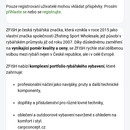
Pouze registrovaní uživatelé mohou vkládat příspěvky. Prosím
přihlaste se
nebo se
registrujte
.
ZFISH je česká rybářská značka, která vznikla v roce 2015 jako
vlastní značka společnosti Zfishing Sport Wholesale, jež působí v
rybářském průmyslu již od roku 2007. Díky důslednému zaměření
na
vynikající poměr kvality a ceny
, se ZFISH rychle stal oblíbenou
volbou mezi rybáři nejen v České republice, ale i v celé Evropě.
ZFISH nabízí
komplexní portfolio rybářského vybavení
, které
zahrnuje:
profesionální náčiní jako navijáky, pruty a další technické
komponenty,
doplňky a příslušenství pro různé lovné techniky,
oblečení a outdoorové vybavení navržené s ohledem na
komfort i styl.
carpconcept.cz