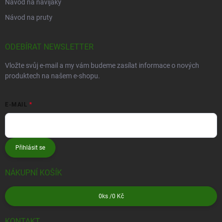
Návod na navijáky
Návod na pruty
ODEBÍRAT NEWSLETTER
Vložte svůj e-mail a my vám budeme zasílat informace o nových
produktech na našem e-shopu.
E-MAIL
Přihlásit se
NÁKUPNÍ KOŠÍK
0
ks /
0 Kč
KONTAKT