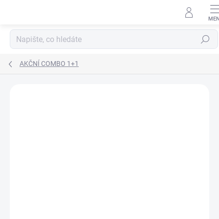
Přejít
na
obsah
Hledat
AKČNÍ COMBO 1+1
Podrobnosti hodnocení
Neohodnoceno
ZNAČKA:
ZFISH