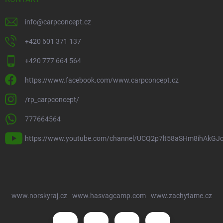
info
@
carpconcept.cz
+420 601 371 137
+420 777 664 564
https://www.facebook.com/www.carpconcept.cz
/rp_carpconcept/
777664564
https://www.youtube.com/channel/UCQ2p7lt58aSHm8ihAkGJ
www.norskyraj.cz
www.hasvagcamp.com
www.zachytame.cz