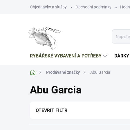
Přejít
Objednávky a služby
Obchodní podmínky
Hodn
na
obsah
RYBÁŘSKÉ VYBAVENÍ A POTŘEBY
DÁRKY
Domů
Prodávané značky
Abu Garcia
Abu Garcia
OTEVŘÍT FILTR