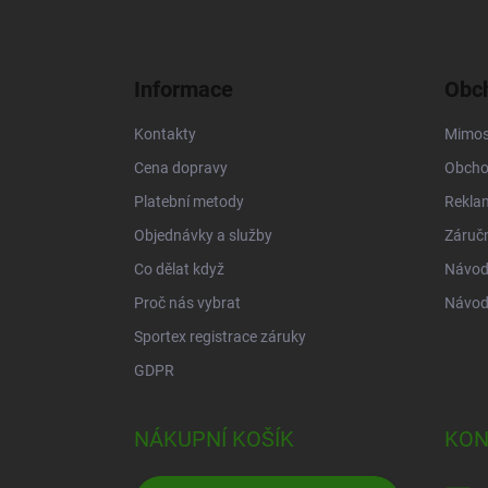
á
p
a
Informace
Obch
t
í
Kontakty
Mimos
Cena dopravy
Obcho
Platební metody
Rekla
Objednávky a služby
Záruč
Co dělat když
Návod 
Proč nás vybrat
Návod
Sportex registrace záruky
GDPR
NÁKUPNÍ KOŠÍK
KON