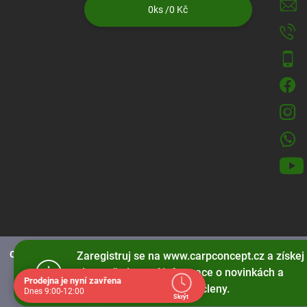
0
ks /
0 Kč
CarpConcept.cz používá soubory cookies
pro správné fungování strá
Zaregistruj se na www.carpconcept.cz a získej
slevy, přednostní informace o novinkách a
Prodejna je nyní zavřena
speciální nabídky jen pro členy.
Dnes 9:00-12:00
Skrýt
Copyright 2026
www.carpconcept.cz
. Všechna práva v