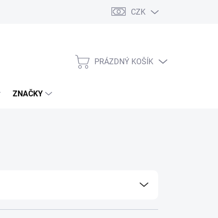
CZK
PRÁZDNÝ KOŠÍK
NÁKUPNÍ
KOŠÍK
ZNAČKY