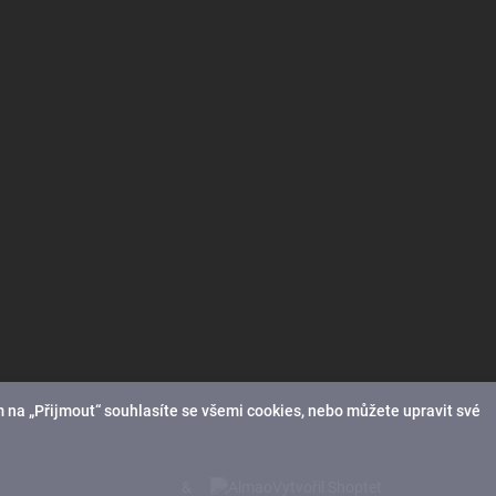
 na „Přijmout“ souhlasíte se všemi cookies, nebo můžete upravit své
&
Vytvořil Shoptet