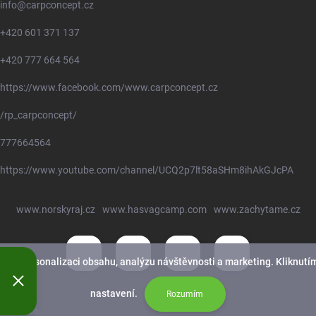
info
@
carpconcept.cz
+420 601 371 137
+420 777 664 564
https://www.facebook.com/www.carpconcept.cz
/rp_carpconcept/
777664564
https://www.youtube.com/channel/UCQ2p7lt58aSHm8ihAkGJcPA
www.norskyraj.cz
www.hasvagcamp.com
www.zachytame.cz
nek, personalizaci obsahu, analýzu návštěvnosti a marketing. Kliknutím
nastavení.
Rozumím
yhrazena.