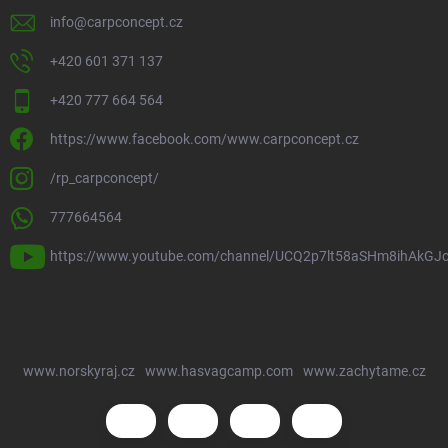
info
@
carpconcept.cz
+420 601 371 137
+420 777 664 564
https://www.facebook.com/www.carpconcept.cz
/rp_carpconcept/
777664564
https://www.youtube.com/channel/UCQ2p7lt58aSHm8ihAkGJ
www.norskyraj.cz
www.hasvagcamp.com
www.zachytame.cz