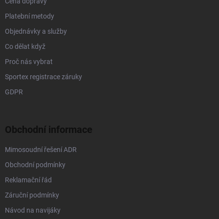
Cena dopravy
i
s
Platební metody
u
Objednávky a služby
Co dělat když
Proč nás vybrat
Sportex registrace záruky
GDPR
Obchodní informace
Mimosoudní řešení ADR
Obchodní podmínky
Reklamační řád
Záruční podmínky
Návod na navijáky