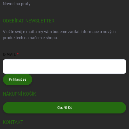
Návod na pruty
ODEBÍRAT NEWSLETTER
Vložte svůj e-mail a my vám budeme zasílat informace o nových
produktech na našem e-shopu.
E-MAIL
Přihlásit se
NÁKUPNÍ KOŠÍK
0
ks /
0 Kč
KONTAKT