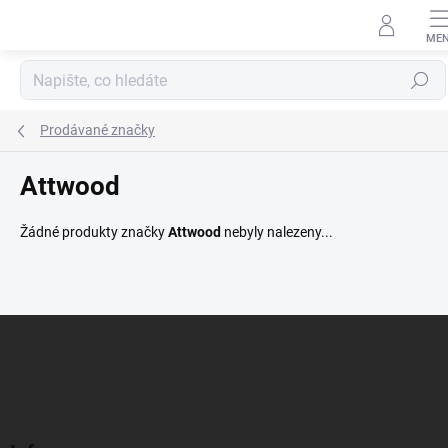
Přejít
na
obsah
Hledat
Prodávané značky
Attwood
Žádné produkty značky
Attwood
nebyly nalezeny...
Z
á
p
a
t
í