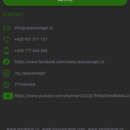
0
ks /
0 Kč
KONTAKT
info
@
carpconcept.cz
+420 601 371 137
+420 777 664 564
https://www.facebook.com/www.carpconcept.cz
/rp_carpconcept/
777664564
https://www.youtube.com/channel/UCQ2p7lt58aSHm8ihAkGJ
www.norskyraj.cz
www.hasvagcamp.com
www.zachytame.cz