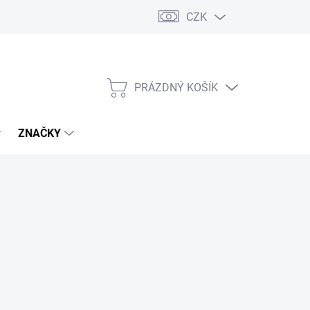
CZK
PRÁZDNÝ KOŠÍK
NÁKUPNÍ
KOŠÍK
ZNAČKY