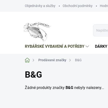
Přejít
Objednávky a služby
Obchodní podmínky
Hodn
na
obsah
RYBÁŘSKÉ VYBAVENÍ A POTŘEBY
DÁRKY
Domů
Prodávané značky
B&G
B&G
Žádné produkty značky
B&G
nebyly nalezeny...