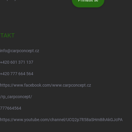
Přihlásit se
TAKT
info
@
carpconcept.cz
+420 601 371 137
+420 777 664 564
https://www.facebook.com/www.carpconcept.cz
/rp_carpconcept/
777664564
https://www.youtube.com/channel/UCQ2p7lt58aSHm8ihAkGJcPA