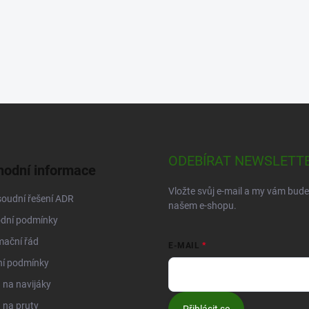
ODEBÍRAT NEWSLETT
odní informace
Vložte svůj e-mail a my vám bud
oudní řešení ADR
našem e-shopu.
dní podmínky
mační řád
E-MAIL
ní podmínky
na navijáky
 na pruty