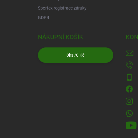
Sportex registrace záruky
GDPR
NÁKUPNÍ KOŠÍK
KON
0
ks /
0 Kč