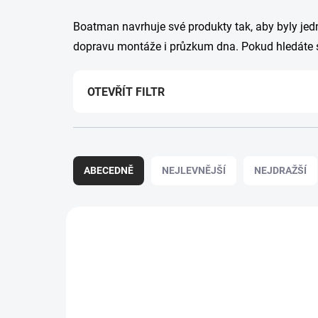
Boatman navrhuje své produkty tak, aby byly jed
dopravu montáže i průzkum dna. Pokud hledáte 
OTEVŘÍT FILTR
Ř
a
ABECEDNĚ
NEJLEVNĚJŠÍ
NEJDRAŽŠÍ
z
e
n
V
í
ý
BSBSN5
p
p
r
i
o
ZDARMA
s
d
p
u
r