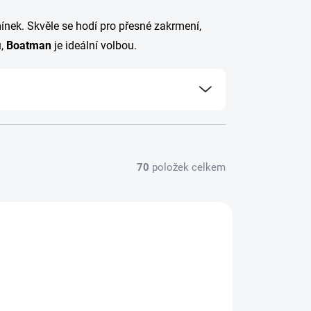
nek. Skvěle se hodí pro přesné zakrmení,
u,
Boatman
je ideální volbou.
70
položek celkem
VINKA
ACTPLSBAFH
ZDARMA