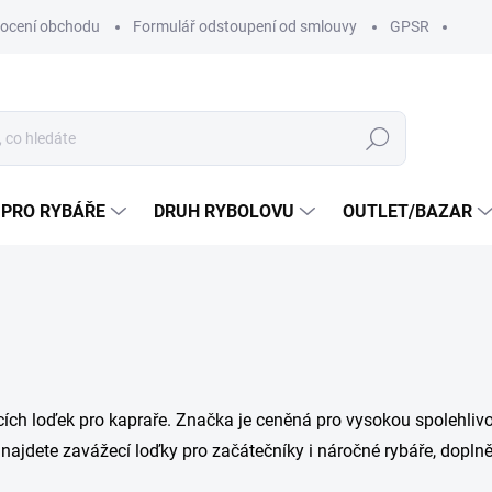
ocení obchodu
Formulář odstoupení od smlouvy
GPSR
Hledat
 PRO RYBÁŘE
DRUH RYBOLOVU
OUTLET/BAZAR
ch loďek pro kapraře. Značka je ceněná pro vysokou spolehlivost
e najdete zavážecí loďky pro začátečníky i náročné rybáře, dopln