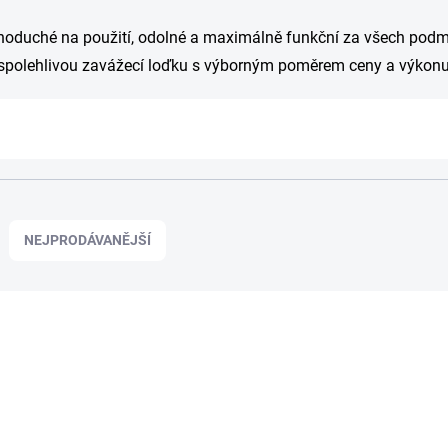
noduché na použití, odolné a maximálně funkční za všech podmí
spolehlivou zavážecí loďku s výborným poměrem ceny a výkon
NEJPRODÁVANĚJŠÍ
NO
621181
ZDARMA