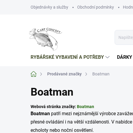
Přejít
Objednávky a služby
Obchodní podmínky
Hodn
na
obsah
RYBÁŘSKÉ VYBAVENÍ A POTŘEBY
DÁRKY
Domů
Prodávané značky
Boatman
Boatman
Webová stránka značky:
Boatman
Boatman
patří mezi nejznámější výrobce zavážecí
přesné ovládání i na větší vzdálenosti. V nabídc
echoloty nebo noční osvětlení.