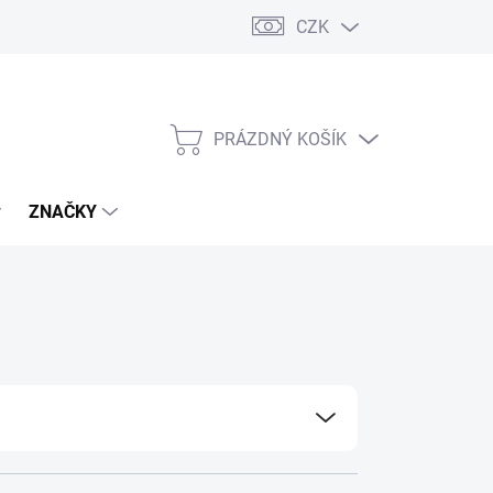
CZK
PRÁZDNÝ KOŠÍK
NÁKUPNÍ
KOŠÍK
ZNAČKY