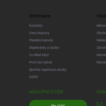
á
p
a
Informace
Obch
t
í
Kontakty
Mimos
Cena dopravy
Obcho
Platební metody
Rekla
Objednávky a služby
Záruč
Co dělat když
Návod 
Proč nás vybrat
Návod
Sportex registrace záruky
GDPR
NÁKUPNÍ KOŠÍK
KON
0
ks /
0 Kč