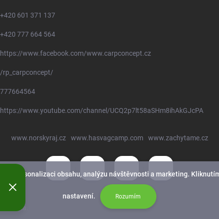
+420 601 371 137
+420 777 664 564
https://www.facebook.com/www.carpconcept.cz
/rp_carpconcept/
777664564
https://www.youtube.com/channel/UCQ2p7lt58aSHm8ihAkGJcPA
www.norskyraj.cz
www.hasvagcamp.com
www.zachytame.cz
nek, personalizaci obsahu, analýzu návštěvnosti a marketing. Kliknutím
nastavení.
Rozumím
yhrazena.