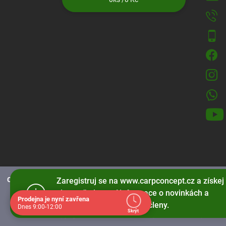
CarpConcept.cz používá soubory cookies
pro správné fungování strá
Zaregistruj se na www.carpconcept.cz a získej
slevy, přednostní informace o novinkách a
Prodejna je nyní zavřena
speciální nabídky jen pro členy.
Dnes 9:00-12:00
Skrýt
Copyright 2026
www.carpconcept.cz
. Všechna práva v
Navštivte nás osobně