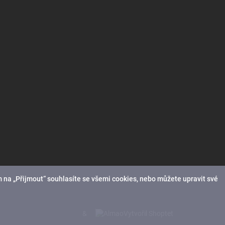
 na „Přijmout“ souhlasíte se všemi cookies, nebo můžete upravit své
&
Vytvořil Shoptet