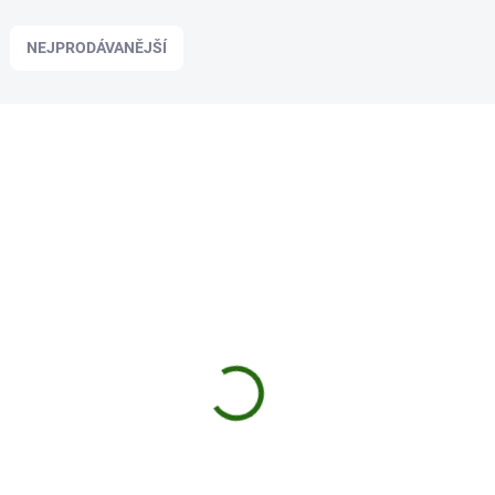
NEJPRODÁVANĚJŠÍ
03464
U DODAVATELE
Bubeník Kačena Sumec KS