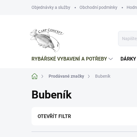
Přejít
Objednávky a služby
Obchodní podmínky
Hodn
na
obsah
RYBÁŘSKÉ VYBAVENÍ A POTŘEBY
DÁRKY
Domů
Prodávané značky
Bubeník
Bubeník
OTEVŘÍT FILTR