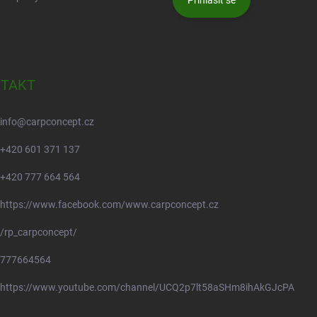
Přihlásit se
TAKT
info
@
carpconcept.cz
+420 601 371 137
+420 777 664 564
https://www.facebook.com/www.carpconcept.cz
/rp_carpconcept/
777664564
https://www.youtube.com/channel/UCQ2p7lt58aSHm8ihAkGJcPA