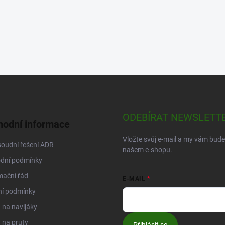
ODEBÍRAT NEWSLETT
odní informace
Vložte svůj e-mail a my vám bud
oudní řešení ADR
našem e-shopu.
dní podmínky
mační řád
E-MAIL
ní podmínky
na navijáky
 na pruty