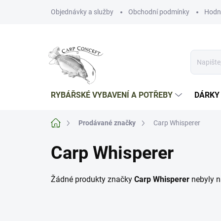
Přejít
Objednávky a služby
Obchodní podmínky
Hodn
na
obsah
RYBÁŘSKÉ VYBAVENÍ A POTŘEBY
DÁRKY
Domů
Prodávané značky
Carp Whisperer
Carp Whisperer
Žádné produkty značky
Carp Whisperer
nebyly na