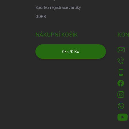
Sportex registrace záruky
GDPR
NÁKUPNÍ KOŠÍK
KON
0
ks /
0 Kč