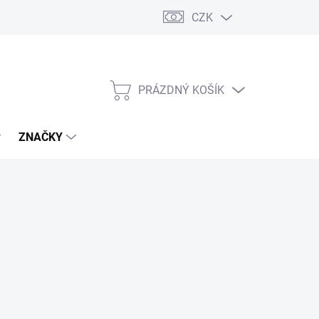
CZK
PRÁZDNÝ KOŠÍK
NÁKUPNÍ
KOŠÍK
ZNAČKY