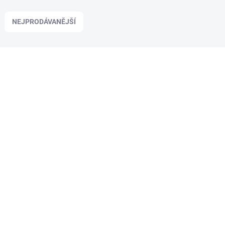
NEJPRODÁVANĚJŠÍ
81402
SKLADEM
(>5 KS)
Carbon 10ks - System D