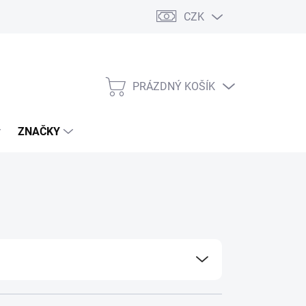
CZK
PRÁZDNÝ KOŠÍK
NÁKUPNÍ
KOŠÍK
ZNAČKY