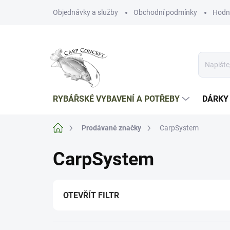
Přejít
Objednávky a služby
Obchodní podmínky
Hodn
na
obsah
RYBÁŘSKÉ VYBAVENÍ A POTŘEBY
DÁRKY
Domů
Prodávané značky
CarpSystem
CarpSystem
OTEVŘÍT FILTR