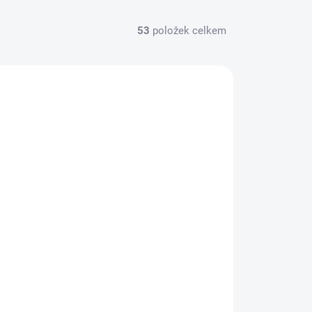
53
položek celkem
82302
SKLADEM
(>5 KS)
Carbon 10ks - System I (bez