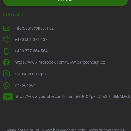
0
ks /
0 Kč
KONTAKT
info
@
carpconcept.cz
+420 601 371 137
+420 777 664 564
https://www.facebook.com/www.carpconcept.cz
/rp_carpconcept/
777664564
https://www.youtube.com/channel/UCQ2p7lt58aSHm8ihAkGJ
www.norskyraj.cz
www.hasvagcamp.com
www.zachytame.cz