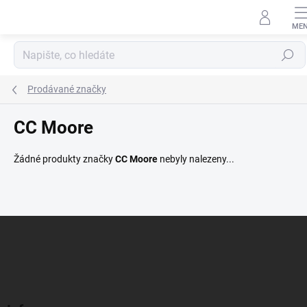
Přejít
na
obsah
Hledat
Prodávané značky
CC Moore
Žádné produkty značky
CC Moore
nebyly nalezeny...
Z
á
p
a
t
í