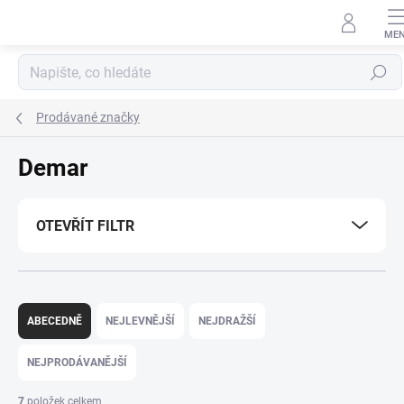
Přejít
na
obsah
Hledat
Prodávané značky
Demar
OTEVŘÍT FILTR
Ř
a
ABECEDNĚ
NEJLEVNĚJŠÍ
NEJDRAŽŠÍ
z
e
NEJPRODÁVANĚJŠÍ
n
í
7
položek celkem