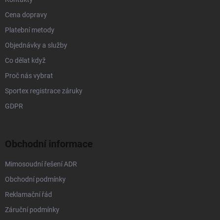
ý
p
Cena dopravy
i
s
Platební metody
u
Objednávky a služby
Co dělat když
Proč nás vybrat
Sportex registrace záruky
GDPR
Obchodní informace
Mimosoudní řešení ADR
Obchodní podmínky
Reklamační řád
Záruční podmínky