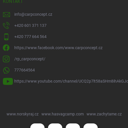
KONTAKT
info
@
carpconcept.cz
+420 601 371 137
+420 777 664 564
https://www.facebook.com/www.carpconcept.cz
/rp_carpconcept/
777664564
https://www.youtube.com/channel/UCQ2p7lt58aSHm8ihAkGJ
www.norskyraj.cz
www.hasvagcamp.com
www.zachytame.cz