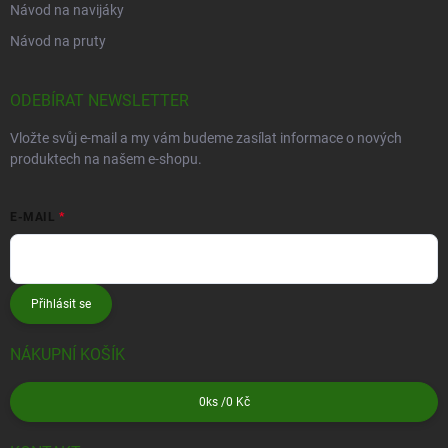
Návod na navijáky
Návod na pruty
ODEBÍRAT NEWSLETTER
Vložte svůj e-mail a my vám budeme zasílat informace o nových
produktech na našem e-shopu.
E-MAIL
Přihlásit se
NÁKUPNÍ KOŠÍK
0
ks /
0 Kč