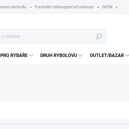
ocení obchodu
Formulář odstoupení od smlouvy
GPSR
Hledat
 PRO RYBÁŘE
DRUH RYBOLOVU
OUTLET/BAZAR