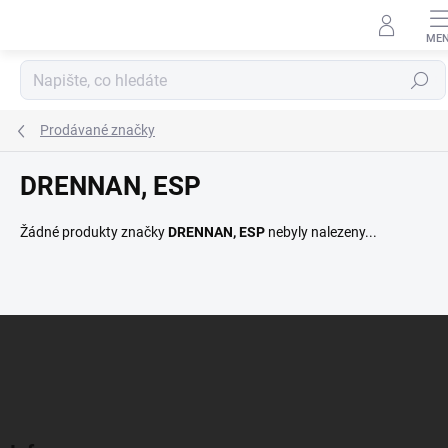
Přejít
na
obsah
Hledat
Prodávané značky
DRENNAN, ESP
Žádné produkty značky
DRENNAN, ESP
nebyly nalezeny...
Z
á
p
a
t
í