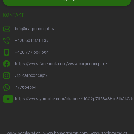
0
ks /
0 Kč
KONTAKT
info
@
carpconcept.cz
+420 601 371 137
+420 777 664 564
https://www.facebook.com/www.carpconcept.cz
/rp_carpconcept/
777664564
https://www.youtube.com/channel/UCQ2p7lt58aSHm8ihAkGJ
www.norskyraj.cz
www.hasvagcamp.com
www.zachytame.cz