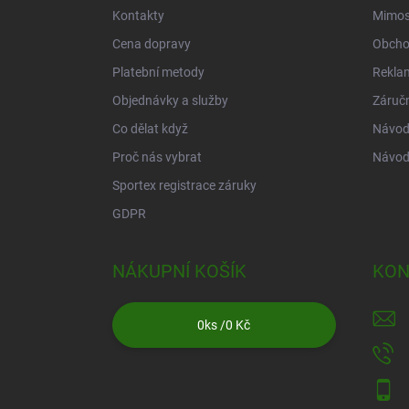
Kontakty
Mimos
Cena dopravy
Obcho
Platební metody
Rekla
Objednávky a služby
Záruč
Co dělat když
Návod 
Proč nás vybrat
Návod
Sportex registrace záruky
GDPR
NÁKUPNÍ KOŠÍK
KON
0
ks /
0 Kč