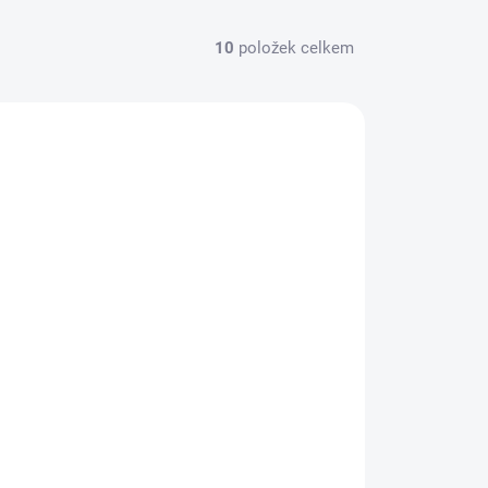
10
položek celkem
506001
SKLADEM
(>5 KS)
Elegance Feeder PRO Neoprénové