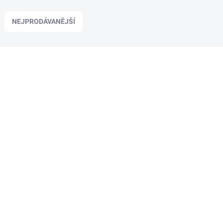
NEJPRODÁVANĚJŠÍ
509001
SKLADEM
(5 KS)
Elegance Feeder PRO FEEDER LINK –