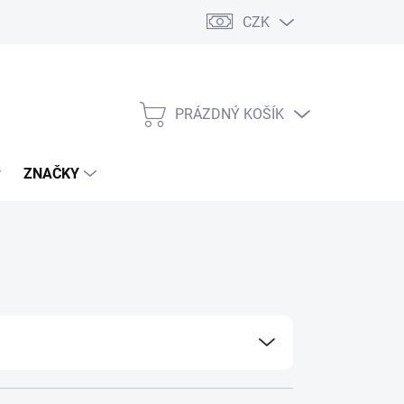
CZK
PRÁZDNÝ KOŠÍK
NÁKUPNÍ
KOŠÍK
ZNAČKY