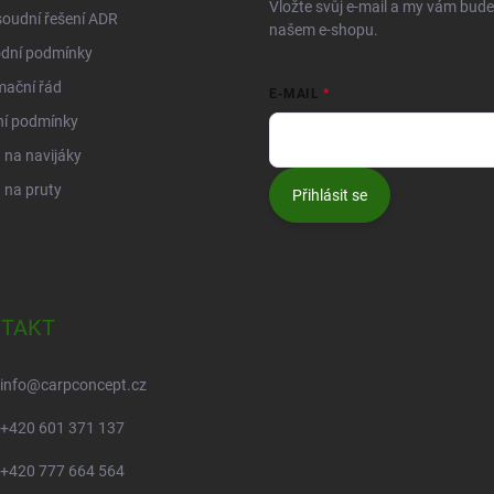
Vložte svůj e-mail a my vám bud
oudní řešení ADR
našem e-shopu.
dní podmínky
mační řád
E-MAIL
ní podmínky
na navijáky
 na pruty
Přihlásit se
TAKT
info
@
carpconcept.cz
+420 601 371 137
+420 777 664 564