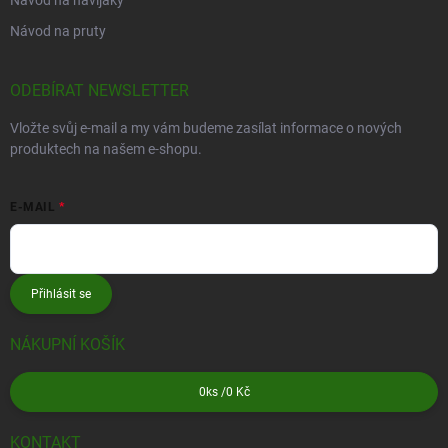
Návod na navijáky
Návod na pruty
ODEBÍRAT NEWSLETTER
Vložte svůj e-mail a my vám budeme zasílat informace o nových
produktech na našem e-shopu.
E-MAIL
Přihlásit se
NÁKUPNÍ KOŠÍK
0
ks /
0 Kč
KONTAKT