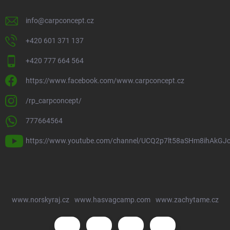
info
@
carpconcept.cz
+420 601 371 137
+420 777 664 564
https://www.facebook.com/www.carpconcept.cz
/rp_carpconcept/
777664564
https://www.youtube.com/channel/UCQ2p7lt58aSHm8ihAkGJ
www.norskyraj.cz
www.hasvagcamp.com
www.zachytame.cz