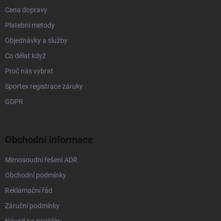
p
Cena dopravy
i
s
Platební metody
u
Objednávky a služby
Co dělat když
Proč nás vybrat
Sportex registrace záruky
GDPR
Obchodní informace
Mimosoudní řešení ADR
Obchodní podmínky
Reklamační řád
Záruční podmínky