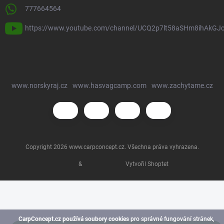
777664564
https://www.youtube.com/channel/UCQ2p7lt58aSHm8ihAkGJ
www.norskyraj.cz
www.hasvagcamp.com
www.zachytame.cz
Copyright 2026
www.carpconcept.cz
. Všechna práva vyhrazena.
&
Vytvořil Shoptet
CarpConcept.cz používá soubory cookies
pro správné fungování stránek,