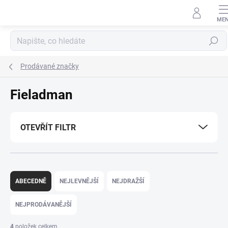
Přejít
na
obsah
Hledat
Prodávané značky
Fieladman
OTEVŘÍT FILTR
Ř
a
ABECEDNĚ
NEJLEVNĚJŠÍ
NEJDRAŽŠÍ
z
e
NEJPRODÁVANĚJŠÍ
n
í
4
položek celkem