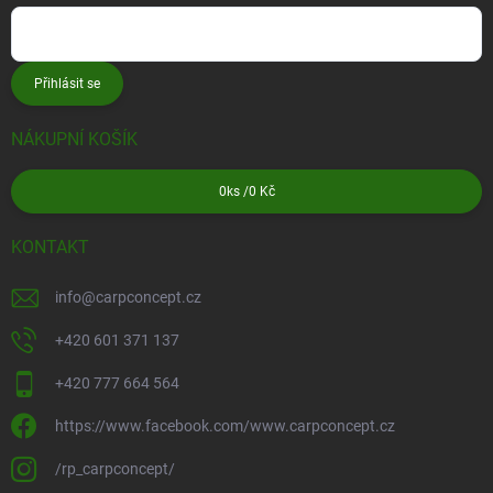
Přihlásit se
NÁKUPNÍ KOŠÍK
0
ks /
0 Kč
KONTAKT
info
@
carpconcept.cz
+420 601 371 137
+420 777 664 564
https://www.facebook.com/www.carpconcept.cz
/rp_carpconcept/