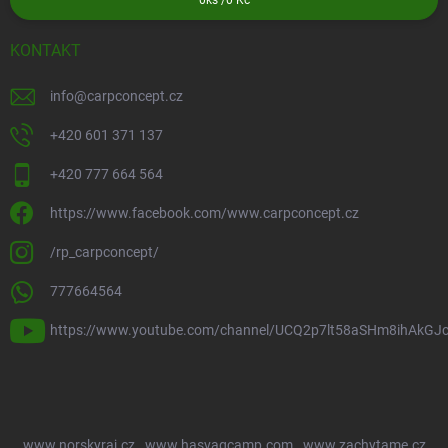
0
ks /
0 Kč
KONTAKT
info
@
carpconcept.cz
+420 601 371 137
+420 777 664 564
https://www.facebook.com/www.carpconcept.cz
/rp_carpconcept/
777664564
https://www.youtube.com/channel/UCQ2p7lt58aSHm8ihAkGJ
www.norskyraj.cz
www.hasvagcamp.com
www.zachytame.cz