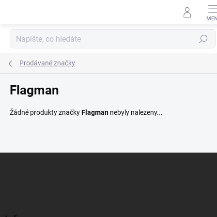
Přejít
na
obsah
Hledat
Prodávané značky
Flagman
Žádné produkty značky
Flagman
nebyly nalezeny...
Z
á
p
a
t
í