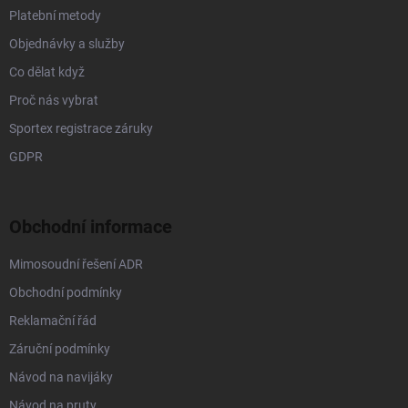
Platební metody
Objednávky a služby
Co dělat když
Proč nás vybrat
Sportex registrace záruky
GDPR
Obchodní informace
Mimosoudní řešení ADR
Obchodní podmínky
Reklamační řád
Záruční podmínky
Návod na navijáky
Návod na pruty