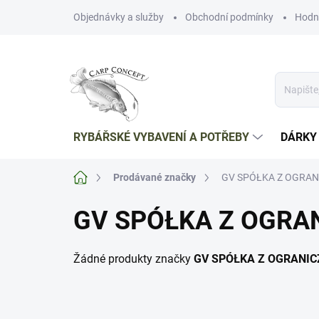
Přejít
Objednávky a služby
Obchodní podmínky
Hodn
na
obsah
RYBÁŘSKÉ VYBAVENÍ A POTŘEBY
DÁRKY
Domů
Prodávané značky
GV SPÓŁKA Z OGRA
GV SPÓŁKA Z OGRA
Žádné produkty značky
GV SPÓŁKA Z OGRANI