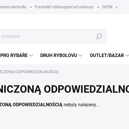
ocení obchodu
Formulář odstoupení od smlouvy
GPSR
Hledat
 PRO RYBÁŘE
DRUH RYBOLOVU
OUTLET/BAZAR
NICZONĄ ODPOWIEDZIALNOŚCIĄ
NICZONĄ ODPOWIEDZIALN
CZONĄ ODPOWIEDZIALNOŚCIĄ
nebyly nalezeny...