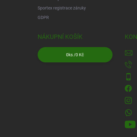
Sportex registrace záruky
GDPR
NÁKUPNÍ KOŠÍK
KON
0
ks /
0 Kč