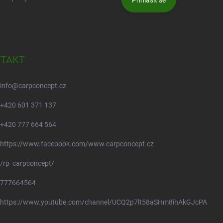
Přihlásit se
TAKT
info
@
carpconcept.cz
+420 601 371 137
+420 777 664 564
https://www.facebook.com/www.carpconcept.cz
/rp_carpconcept/
777664564
https://www.youtube.com/channel/UCQ2p7lt58aSHm8ihAkGJcPA