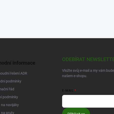
ODEBÍRAT NEWSLETT
odní informace
Vložte svůj e-mail a my vám bud
oudní řešení ADR
našem e-shopu.
dní podmínky
mační řád
E-MAIL
ní podmínky
na navijáky
 na pruty