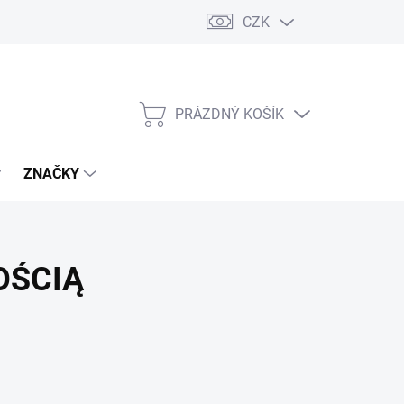
CZK
PRÁZDNÝ KOŠÍK
NÁKUPNÍ
KOŠÍK
ZNAČKY
OŚCIĄ