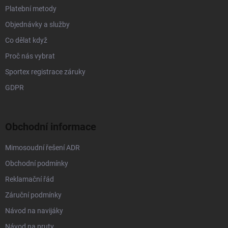
Platební metody
Objednávky a služby
Co dělat když
Proč nás vybrat
Sportex registrace záruky
GDPR
Obchodní informace
Mimosoudní řešení ADR
Obchodní podmínky
Reklamační řád
Záruční podmínky
Návod na navijáky
Návod na pruty