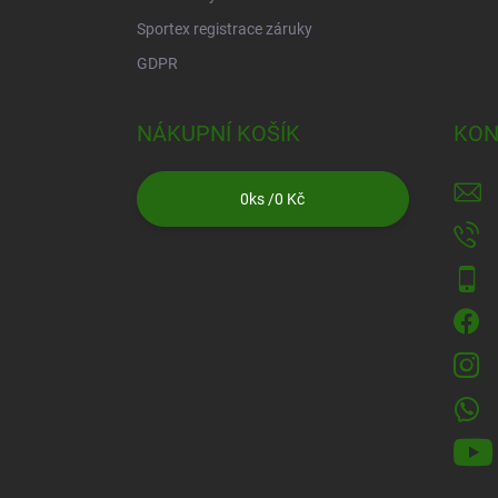
Sportex registrace záruky
GDPR
NÁKUPNÍ KOŠÍK
KON
0
ks /
0 Kč