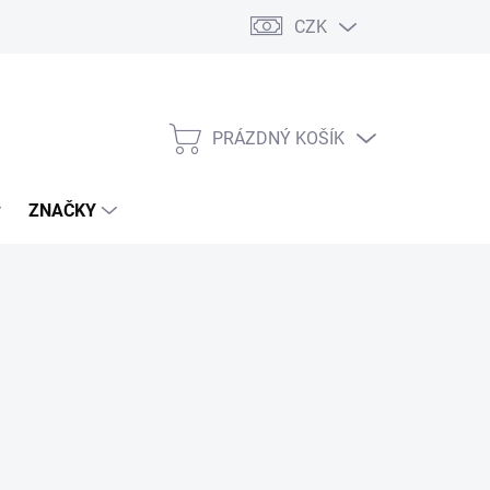
CZK
PRÁZDNÝ KOŠÍK
NÁKUPNÍ
KOŠÍK
ZNAČKY