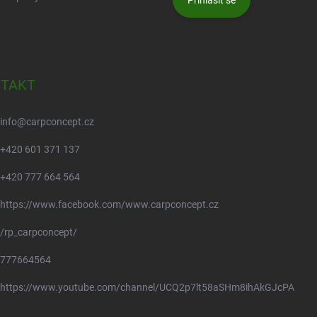
Přihlásit se
TAKT
info
@
carpconcept.cz
+420 601 371 137
+420 777 664 564
https://www.facebook.com/www.carpconcept.cz
/rp_carpconcept/
777664564
https://www.youtube.com/channel/UCQ2p7lt58aSHm8ihAkGJcPA