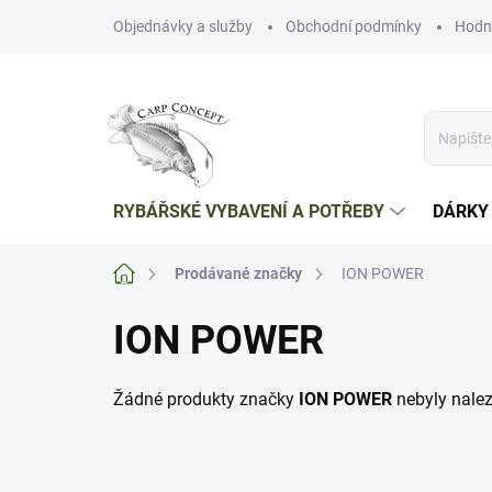
Přejít
Objednávky a služby
Obchodní podmínky
Hodn
na
obsah
RYBÁŘSKÉ VYBAVENÍ A POTŘEBY
DÁRKY
Domů
Prodávané značky
ION POWER
ION POWER
Žádné produkty značky
ION POWER
nebyly nalez