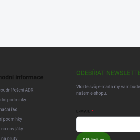
ODEBÍRAT NEWSLETT
odní informace
Vložte svůj e-mail a my vám bud
oudní řešení ADR
našem e-shopu.
dní podmínky
mační řád
E-MAIL
ní podmínky
na navijáky
 na pruty