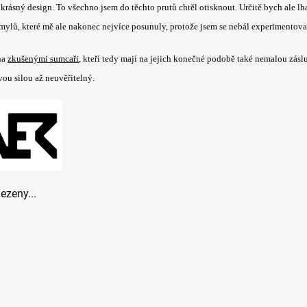
 krásný design. To všechno jsem do těchto prutů chtěl otisknout. Určitě bych ale lh
omylů, které mě ale nakonec nejvíce posunuly, protože jsem se nebál experimentova
ha
zkušenými sumcaři
, kteří tedy mají na jejich konečné podobě také nemalou záslu
vou silou až neuvěřitelný.
ezeny...