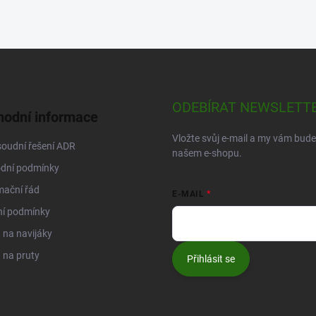
ODEBÍRAT NEWSLETT
odní informace
Vložte svůj e-mail a my vám bud
oudní řešení ADR
našem e-shopu.
dní podmínky
mační řád
E-MAIL
ní podmínky
na navijáky
 na pruty
Přihlásit se