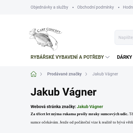
Přejít
Objednávky a služby
Obchodní podmínky
Hodn
na
obsah
RYBÁŘSKÉ VYBAVENÍ A POTŘEBY
DÁRKY
Domů
Prodávané značky
Jakub Vágner
Jakub Vágner
Webová stránka značky:
Jakub Vágner
Za třicet let mýma rukama prošly mraky sumcových udic.
Tě
sumce očekávám. Jenže od počáteční vize k realitě to bývá větši