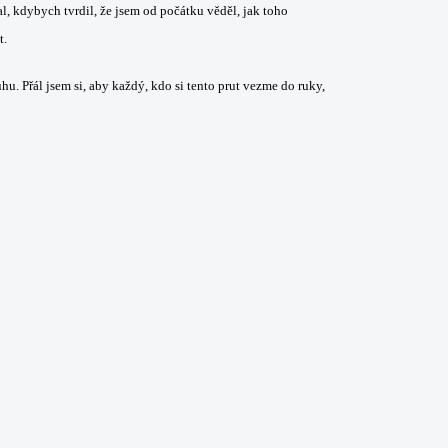
al, kdybych tvrdil, že jsem od počátku věděl, jak toho
t.
hu. Přál jsem si, aby každý, kdo si tento prut vezme do ruky,