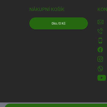
NÁKUPNÍ KOŠÍK
KON
0
ks /
0 Kč