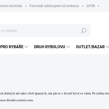
ocení obchodu
Formulář odstoupení od smlouvy
GPSR
Hledat
 PRO RYBÁŘE
DRUH RYBOLOVU
OUTLET/BAZAR
ch dobrých ale také i těch špatných, tak jak to v životě bývá ve všem. Po tolika le
nou dlouhá a trnitá cesta.