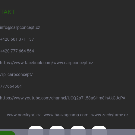
TAKT
info
@
carpconcept.cz
+420 601 371 137
+420 777 664 564
https://www.facebook.com/www.carpconcept.cz
/rp_carpconcept/
777664564
https://www.youtube.com/channel/UCQ2p7lt58aSHm8ihAkGJcPA
www.norskyraj.cz
www.hasvagcamp.com
www.zachytame.cz