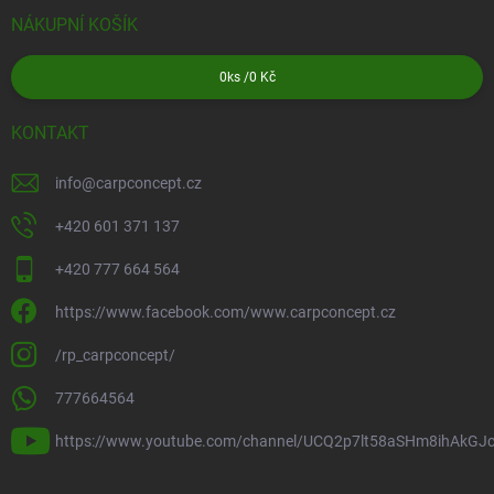
NÁKUPNÍ KOŠÍK
0
ks /
0 Kč
KONTAKT
info
@
carpconcept.cz
+420 601 371 137
+420 777 664 564
https://www.facebook.com/www.carpconcept.cz
/rp_carpconcept/
777664564
https://www.youtube.com/channel/UCQ2p7lt58aSHm8ihAkGJ