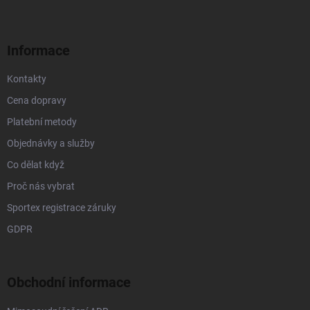
p
a
r
t
v
í
k
Informace
y
v
Kontakty
ý
p
Cena dopravy
i
s
Platební metody
u
Objednávky a služby
Co dělat když
Proč nás vybrat
Sportex registrace záruky
GDPR
Obchodní informace