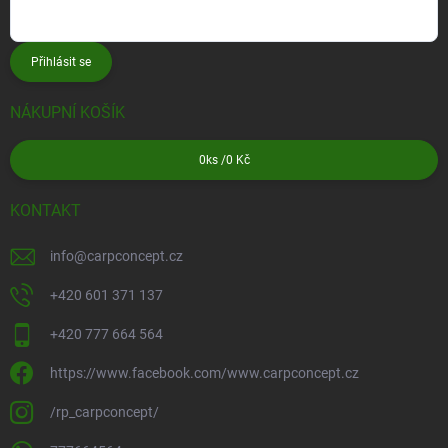
Přihlásit se
NÁKUPNÍ KOŠÍK
0
ks /
0 Kč
KONTAKT
info
@
carpconcept.cz
+420 601 371 137
+420 777 664 564
https://www.facebook.com/www.carpconcept.cz
/rp_carpconcept/