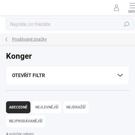
Přejít
na
obsah
Hledat
Prodávané značky
Konger
OTEVŘÍT FILTR
Ř
a
ABECEDNĚ
NEJLEVNĚJŠÍ
NEJDRAŽŠÍ
z
e
NEJPRODÁVANĚJŠÍ
n
í
4
položek celkem