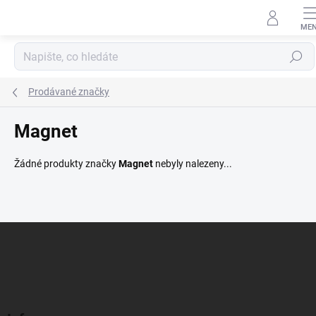
Přejít
na
obsah
Hledat
Prodávané značky
Magnet
Žádné produkty značky
Magnet
nebyly nalezeny...
Z
á
p
a
t
í