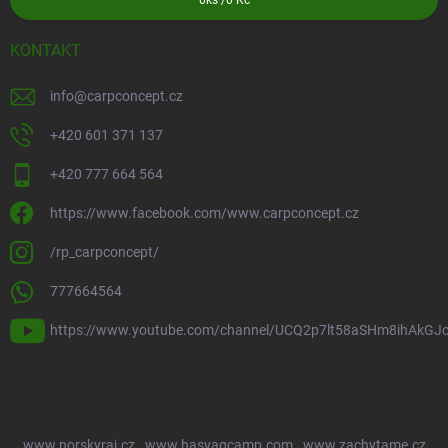
0
ks /
0 Kč
KONTAKT
info
@
carpconcept.cz
+420 601 371 137
+420 777 664 564
https://www.facebook.com/www.carpconcept.cz
/rp_carpconcept/
777664564
https://www.youtube.com/channel/UCQ2p7lt58aSHm8ihAkGJ
www.norskyraj.cz
www.hasvagcamp.com
www.zachytame.cz