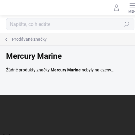
Přejít
na
obsah
Hledat
Prodávané značky
Mercury Marine
Žádné produkty značky
Mercury Marine
nebyly nalezeny...
Z
á
p
a
t
í