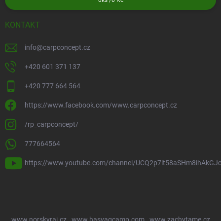
0
ks /
0 Kč
KONTAKT
info
@
carpconcept.cz
+420 601 371 137
+420 777 664 564
https://www.facebook.com/www.carpconcept.cz
/rp_carpconcept/
777664564
https://www.youtube.com/channel/UCQ2p7lt58aSHm8ihAkGJ
www.norskyraj.cz
www.hasvagcamp.com
www.zachytame.cz