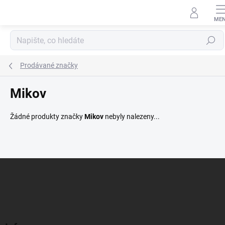
Přejít
na
obsah
Hledat
Prodávané značky
Mikov
Žádné produkty značky
Mikov
nebyly nalezeny...
Z
á
p
a
t
í