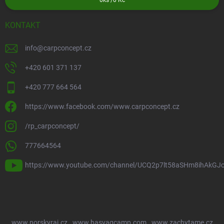
0
ks /
0 Kč
KONTAKT
info
@
carpconcept.cz
+420 601 371 137
+420 777 664 564
https://www.facebook.com/www.carpconcept.cz
/rp_carpconcept/
777664564
https://www.youtube.com/channel/UCQ2p7lt58aSHm8ihAkGJ
www.norskyraj.cz
www.hasvagcamp.com
www.zachytame.cz