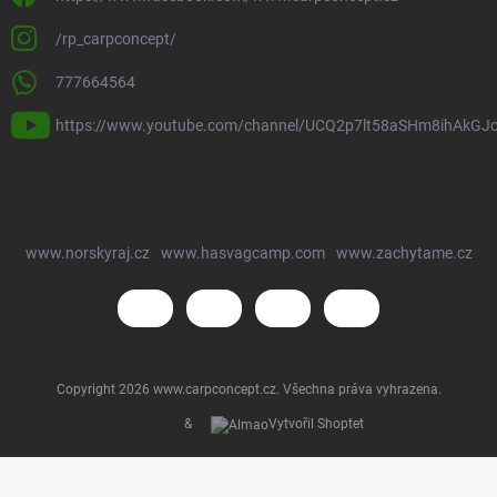
/rp_carpconcept/
777664564
https://www.youtube.com/channel/UCQ2p7lt58aSHm8ihAkGJ
www.norskyraj.cz
www.hasvagcamp.com
www.zachytame.cz
Copyright 2026
www.carpconcept.cz
. Všechna práva vyhrazena.
&
Vytvořil Shoptet