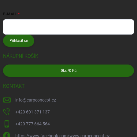
E-MAIL
Přihlásit se
NÁKUPNÍ KOŠÍK
0
ks /
0 Kč
KONTAKT
info
@
carpconcept.cz
+420 601 371 137
+420 777 664 564
https://www.facebook.com/www.carpconcept.cz