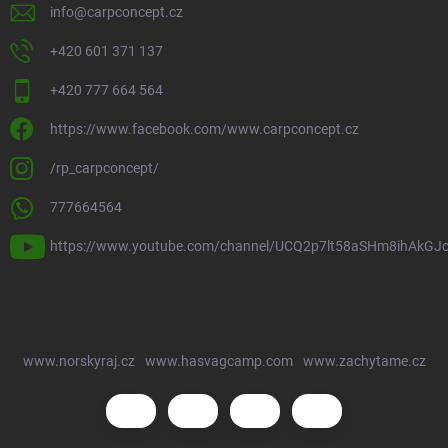
info
@
carpconcept.cz
+420 601 371 137
+420 777 664 564
https://www.facebook.com/www.carpconcept.cz
/rp_carpconcept/
777664564
https://www.youtube.com/channel/UCQ2p7lt58aSHm8ihAkGJ
www.norskyraj.cz
www.hasvagcamp.com
www.zachytame.cz