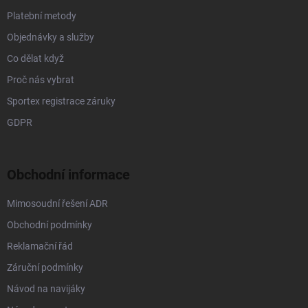
i
s
Platební metody
u
Objednávky a služby
Co dělat když
Proč nás vybrat
Sportex registrace záruky
GDPR
Obchodní informace
Mimosoudní řešení ADR
Obchodní podmínky
Reklamační řád
Záruční podmínky
Návod na navijáky