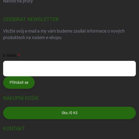
Návod na pruty
ODEBÍRAT NEWSLETTER
Vložte svůj e-mail a my vám budeme zasílat informace o nových
produktech na našem e-shopu.
E-MAIL
Přihlásit se
NÁKUPNÍ KOŠÍK
0
ks /
0 Kč
KONTAKT