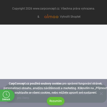
Copyright 2026
www.carpconcept.cz
. Všechna práva vyhrazena.
&
Vytvořil Shoptet
CarpConcept.cz používá soubory cookies
pro správné fungování stránek,
personalizaci obsahu, analýzu návštěvnosti a marketing. Kliknutím na „Přijmout
Zaregistruj se na www.carpconcept.cz a získej slevy,
souhlasíte se všemi cookies, nebo můžete upravit své nastavení.
přednostní informace o novinkách a speciální nabídky jen
pro členy.
Zobrazit
Rozumím