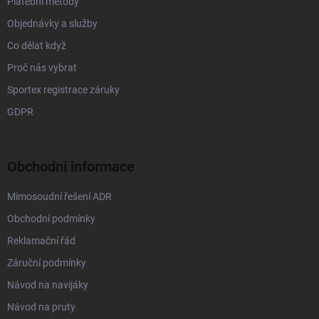
s
Platební metody
u
Objednávky a služby
Co dělat když
Proč nás vybrat
Sportex registrace záruky
GDPR
Obchodní informace
Mimosoudní řešení ADR
Obchodní podmínky
Reklamační řád
Záruční podmínky
Návod na navijáky
Návod na pruty