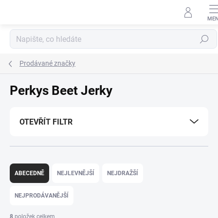
Přejít
na
obsah
Hledat
Prodávané značky
Perkys Beet Jerky
OTEVŘÍT FILTR
Ř
a
ABECEDNĚ
NEJLEVNĚJŠÍ
NEJDRAŽŠÍ
z
e
NEJPRODÁVANĚJŠÍ
n
í
8
položek celkem