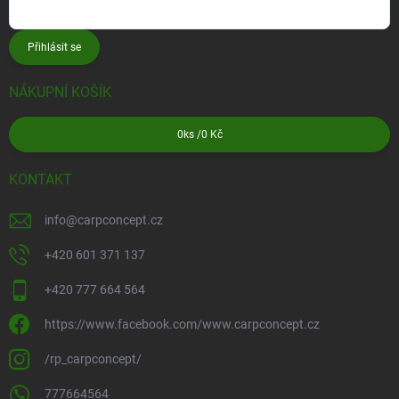
Přihlásit se
NÁKUPNÍ KOŠÍK
0
ks /
0 Kč
KONTAKT
info
@
carpconcept.cz
+420 601 371 137
+420 777 664 564
https://www.facebook.com/www.carpconcept.cz
/rp_carpconcept/
777664564