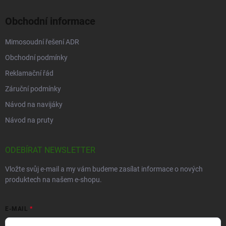
Obchodní informace
Mimosoudní řešení ADR
Obchodní podmínky
Reklamační řád
Záruční podmínky
Návod na navijáky
Návod na pruty
ODEBÍRAT NEWSLETTER
Vložte svůj e-mail a my vám budeme zasílat informace o nových
produktech na našem e-shopu.
E-MAIL