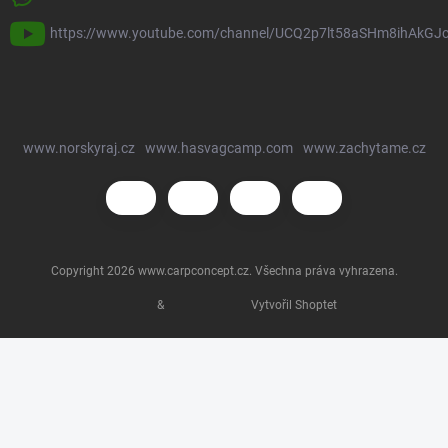
https://www.youtube.com/channel/UCQ2p7lt58aSHm8ihAkGJ
www.norskyraj.cz
www.hasvagcamp.com
www.zachytame.cz
Copyright 2026
www.carpconcept.cz
. Všechna práva vyhrazena.
&
Vytvořil Shoptet