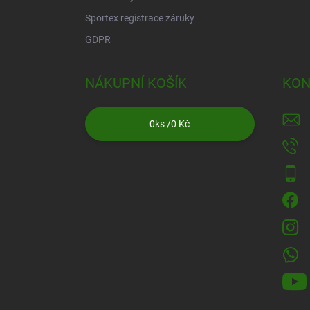
Sportex registrace záruky
GDPR
NÁKUPNÍ KOŠÍK
KON
0
ks /
0 Kč