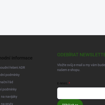
ODEBÍRAT NEWSLETT
odní informace
Vložte svůj e-mail a my vám bud
oudní řešení ADR
našem e-shopu.
dní podmínky
mační řád
E-MAIL
ní podmínky
na navijáky
 na pruty