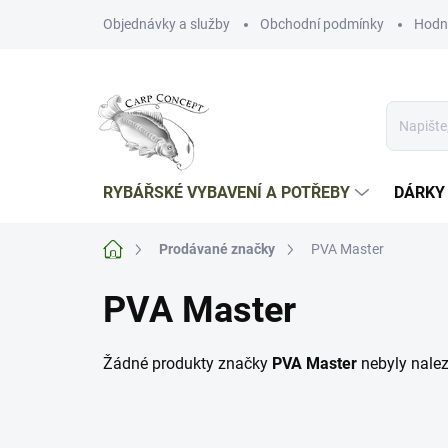
Přejít
Objednávky a služby
Obchodní podmínky
Hodn
na
obsah
RYBÁŘSKÉ VYBAVENÍ A POTŘEBY
DÁRKY
Domů
Prodávané značky
PVA Master
PVA Master
Žádné produkty značky
PVA Master
nebyly nalez