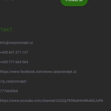
Přihlásit se
TAKT
info
@
carpconcept.cz
+420 601 371 137
+420 777 664 564
https://www.facebook.com/www.carpconcept.cz
/rp_carpconcept/
777664564
https://www.youtube.com/channel/UCQ2p7lt58aSHm8ihAkGJcPA