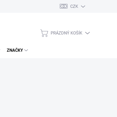
CZK
PRÁZDNÝ KOŠÍK
NÁKUPNÍ
KOŠÍK
ZNAČKY