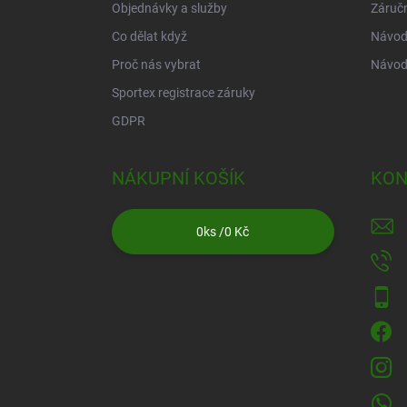
Objednávky a služby
Záruč
Co dělat když
Návod 
Proč nás vybrat
Návod
Sportex registrace záruky
GDPR
NÁKUPNÍ KOŠÍK
KON
0
ks /
0 Kč