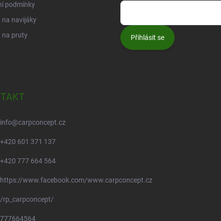
ní podmínky
na navijáky
 na pruty
Přihlásit se
TAKT
info
@
carpconcept.cz
+420 601 371 137
+420 777 664 564
https://www.facebook.com/www.carpconcept.cz
/rp_carpconcept/
777664564