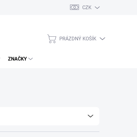
CZK
PRÁZDNÝ KOŠÍK
NÁKUPNÍ
KOŠÍK
ZNAČKY