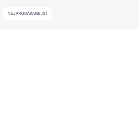
NEJPRODÁVANĚJŠÍ
412038NA
SKLADEM U DODAVATELE
Bohemia Regent Nealkoholické Pivo