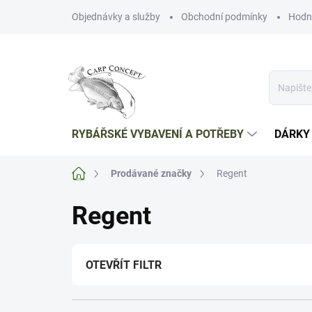
Přejít
Objednávky a služby
Obchodní podmínky
Hodn
na
obsah
RYBÁŘSKÉ VYBAVENÍ A POTŘEBY
DÁRKY
Domů
Prodávané značky
Regent
Regent
OTEVŘÍT FILTR