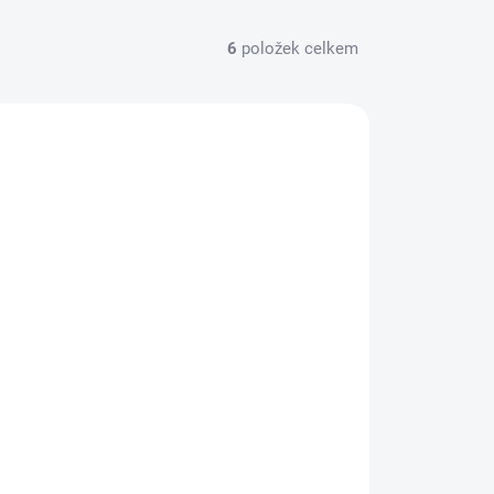
6
položek celkem
168324
SKLADEM NA PRODEJNĚ
(1 KS)
Bohemia Regent Pivo Dárkový