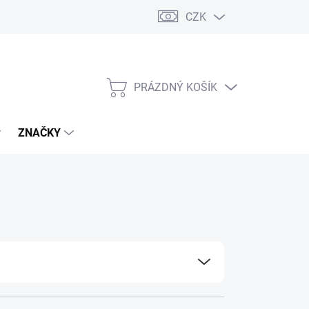
CZK
PRÁZDNÝ KOŠÍK
NÁKUPNÍ
KOŠÍK
ZNAČKY