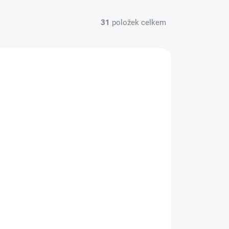
31
položek celkem
ACSK61000-40
VYPRODÁNO
Sakura dělený kroužek Brises