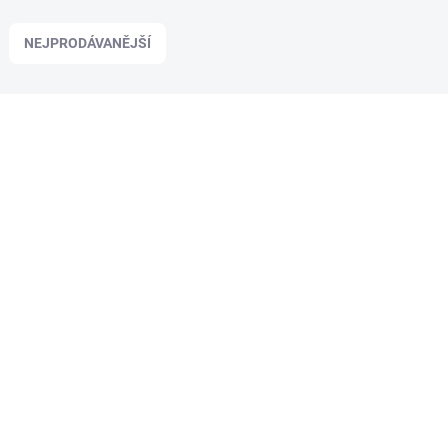
NEJPRODÁVANĚJŠÍ
SAPEN3001130-K
VYPRODÁNO
Sakura člun Fat Boy 130