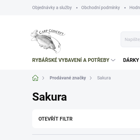
Přejít
Objednávky a služby
Obchodní podmínky
Hodn
na
obsah
RYBÁŘSKÉ VYBAVENÍ A POTŘEBY
DÁRKY
Domů
Prodávané značky
Sakura
Sakura
OTEVŘÍT FILTR