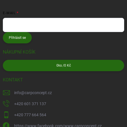
E-MAIL
Přihlásit se
NÁKUPNÍ KOŠÍK
0
ks /
0 Kč
KONTAKT
info
@
carpconcept.cz
+420 601 371 137
+420 777 664 564
https://www.facebook.com/www.carpconcept.cz