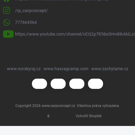
/rp_carpconcept/
777664564
https://www.youtube.com/channel/UCQ2p7lt58aSHm8ihAkGJ
www.norskyraj.cz
www.hasvagcamp.com
www.zachytame.cz
Copyright 2026
www.carpconcept.cz
. Všechna práva vyhrazena.
&
Vytvořil Shoptet