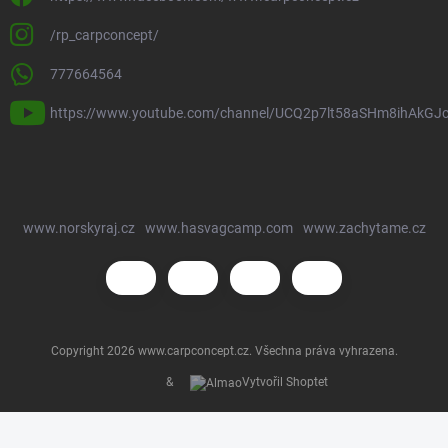
/rp_carpconcept/
777664564
https://www.youtube.com/channel/UCQ2p7lt58aSHm8ihAkGJ
www.norskyraj.cz
www.hasvagcamp.com
www.zachytame.cz
Copyright 2026
www.carpconcept.cz
. Všechna práva vyhrazena.
&
Vytvořil Shoptet