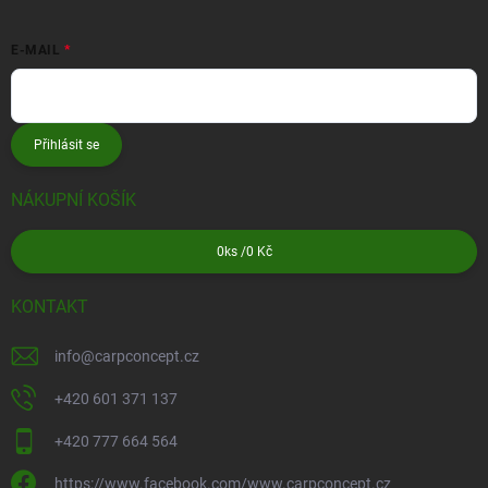
E-MAIL
Přihlásit se
NÁKUPNÍ KOŠÍK
0
ks /
0 Kč
KONTAKT
info
@
carpconcept.cz
+420 601 371 137
+420 777 664 564
https://www.facebook.com/www.carpconcept.cz