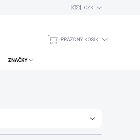
CZK
PRÁZDNÝ KOŠÍK
NÁKUPNÍ
KOŠÍK
ZNAČKY