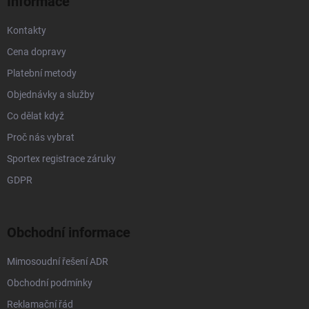
Informace
y
v
Kontakty
ý
p
Cena dopravy
i
s
Platební metody
u
Objednávky a služby
Co dělat když
Proč nás vybrat
Sportex registrace záruky
GDPR
Obchodní informace
Mimosoudní řešení ADR
Obchodní podmínky
Reklamační řád