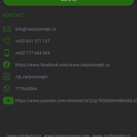
KONTAKT
info
@
carpconcept.cz
+420 601 371 137
+420 777 664 564
https://www.facebook.com/www.carpconcept.cz
/rp_carpconcept/
777664564
https://www.youtube.com/channel/UCQ2p7lt58aSHm8ihAkGJ
www.norskyraj.cz
www.hasvagcamp.com
www.zachytame.cz