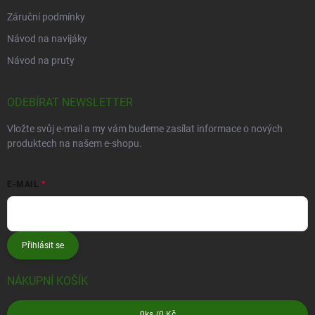
Záruční podmínky
Návod na navijáky
Návod na pruty
ODEBÍRAT NEWSLETTER
Vložte svůj e-mail a my vám budeme zasílat informace o nových
produktech na našem e-shopu.
E-MAIL
Přihlásit se
NÁKUPNÍ KOŠÍK
0
ks /
0 Kč