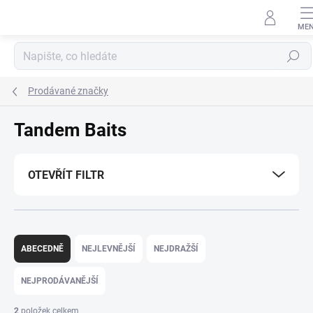
Přejít
na
obsah
Hledat
Prodávané značky
Tandem Baits
OTEVŘÍT FILTR
Ř
a
ABECEDNĚ
NEJLEVNĚJŠÍ
NEJDRAŽŠÍ
z
e
NEJPRODÁVANĚJŠÍ
n
í
2
položek celkem