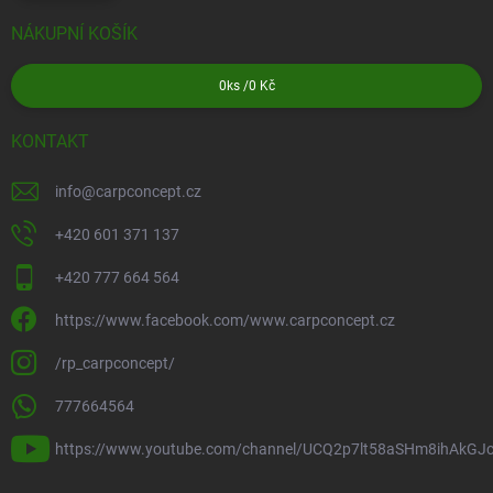
NÁKUPNÍ KOŠÍK
0
ks /
0 Kč
KONTAKT
info
@
carpconcept.cz
+420 601 371 137
+420 777 664 564
https://www.facebook.com/www.carpconcept.cz
/rp_carpconcept/
777664564
https://www.youtube.com/channel/UCQ2p7lt58aSHm8ihAkGJ