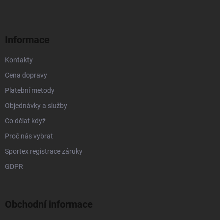
p
a
r
t
v
í
k
Informace
y
v
Kontakty
ý
p
Cena dopravy
i
s
Platební metody
u
Objednávky a služby
Co dělat když
Proč nás vybrat
Sportex registrace záruky
GDPR
Obchodní informace