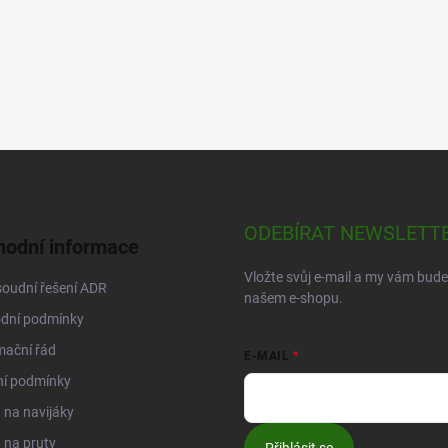
ODEBÍRAT NEWSLETT
odní informace
Vložte svůj e-mail a my vám bud
oudní řešení ADR
našem e-shopu.
dní podmínky
mační řád
E-MAIL
ní podmínky
na navijáky
 na pruty