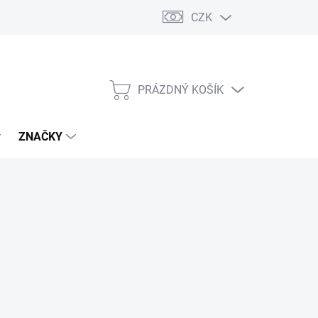
CZK
PRÁZDNÝ KOŠÍK
NÁKUPNÍ
KOŠÍK
ZNAČKY