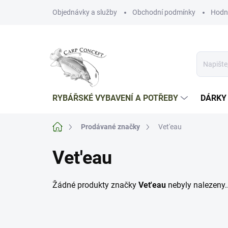
Přejít
Objednávky a služby
Obchodní podmínky
Hodn
na
obsah
RYBÁŘSKÉ VYBAVENÍ A POTŘEBY
DÁRKY
Domů
Prodávané značky
Vet'eau
Vet'eau
Žádné produkty značky
Vet'eau
nebyly nalezeny..