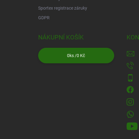
Sportex registrace záruky
GDPR
NÁKUPNÍ KOŠÍK
KON
0
ks /
0 Kč