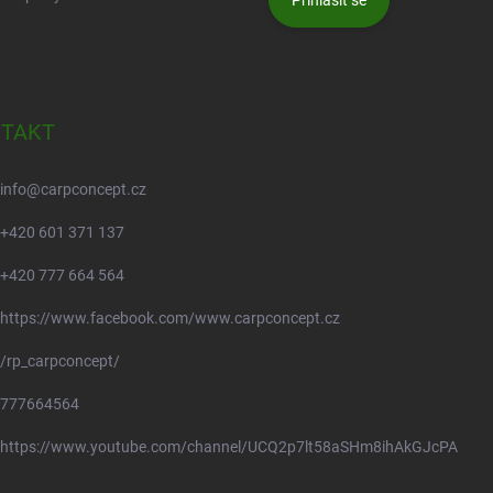
Přihlásit se
TAKT
info
@
carpconcept.cz
+420 601 371 137
+420 777 664 564
https://www.facebook.com/www.carpconcept.cz
/rp_carpconcept/
777664564
https://www.youtube.com/channel/UCQ2p7lt58aSHm8ihAkGJcPA