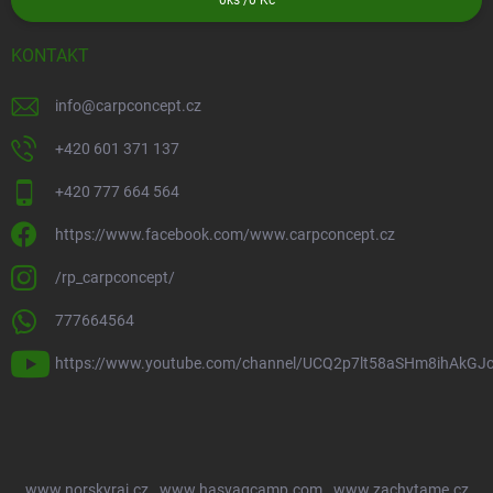
0
ks /
0 Kč
KONTAKT
info
@
carpconcept.cz
+420 601 371 137
+420 777 664 564
https://www.facebook.com/www.carpconcept.cz
/rp_carpconcept/
777664564
https://www.youtube.com/channel/UCQ2p7lt58aSHm8ihAkGJ
www.norskyraj.cz
www.hasvagcamp.com
www.zachytame.cz