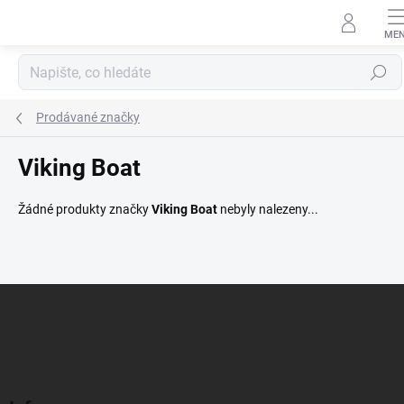
Přejít
na
obsah
Hledat
Prodávané značky
Viking Boat
Žádné produkty značky
Viking Boat
nebyly nalezeny...
Z
á
p
a
t
í