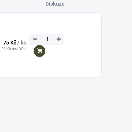
Diskuze
−
+
75 Kč
/ ks
1,98 Kč bez DPH
Do košíku