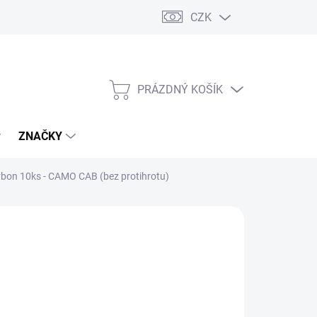
CZK
PRÁZDNÝ KOŠÍK
NÁKUPNÍ
KOŠÍK
ZNAČKY
bon 10ks - CAMO CAB (bez protihrotu)
s