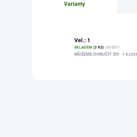
Varianty
Vel.: 1
SKLADEM
(3 KS)
| 810011
MŮŽEME DORUČIT DO:
7.8.202