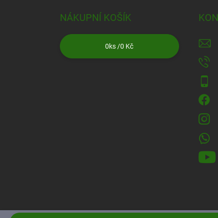
NÁKUPNÍ KOŠÍK
KON
0
ks /
0 Kč