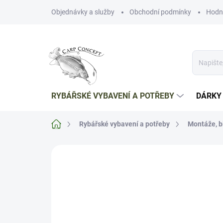
Přejít
Objednávky a služby
Obchodní podmínky
Hodn
na
obsah
RYBÁŘSKÉ VYBAVENÍ A POTŘEBY
DÁRKY
Domů
Rybářské vybavení a potřeby
Montáže, b
Neohodnoceno
Podrobnosti hodnoce