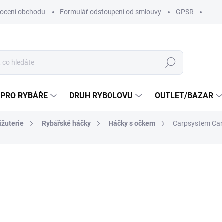
ocení obchodu
Formulář odstoupení od smlouvy
GPSR
Hledat
 PRO RYBÁŘE
DRUH RYBOLOVU
OUTLET/BAZAR
ižuterie
Rybářské háčky
Háčky s očkem
Carpsystem Car
ní
ZNAČKA:
JSA FISH S.R.O
99 Kč
75 Kč
/ k
61,98 Kč bez DPH
Měrná
Zvolte variantu
cena: