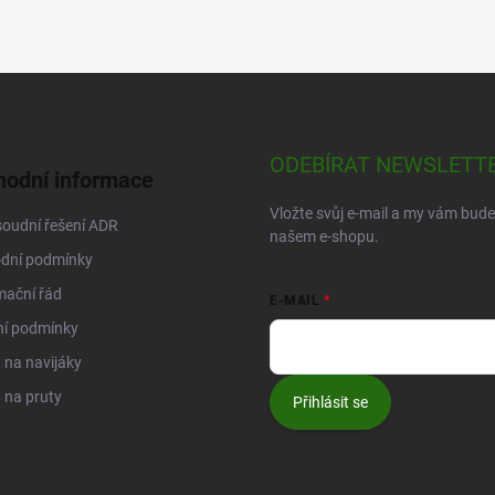
ODEBÍRAT NEWSLETT
odní informace
Vložte svůj e-mail a my vám bud
oudní řešení ADR
našem e-shopu.
dní podmínky
mační řád
E-MAIL
ní podmínky
na navijáky
 na pruty
Přihlásit se