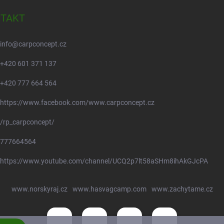
TAKT
info
@
carpconcept.cz
+420 601 371 137
+420 777 664 564
https://www.facebook.com/www.carpconcept.cz
/rp_carpconcept/
777664564
https://www.youtube.com/channel/UCQ2p7lt58aSHm8ihAkGJcPA
www.norskyraj.cz
www.hasvagcamp.com
www.zachytame.cz